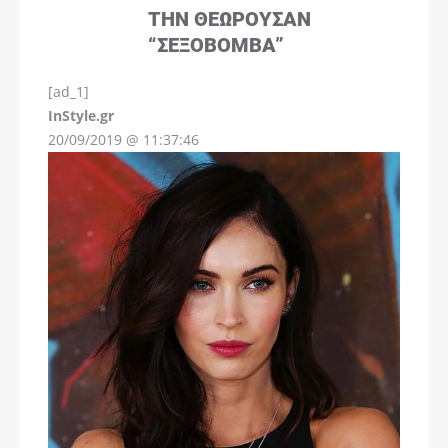
ΤΗΝ ΘΕΩΡΟΎΣΑΝ
“ΣΕΞΟΒΌΜΒΑ”
[ad_1]
InStyle.gr
20/09/2019 @ 11:37:46