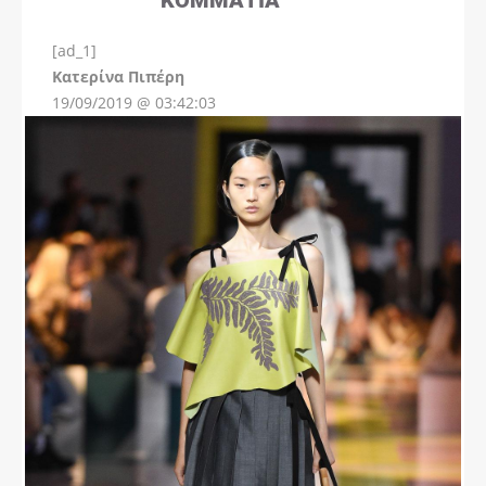
[ad_1]
Instagram
Kατερίνα Πιπέρη
19/09/2019 @ 03:42:03