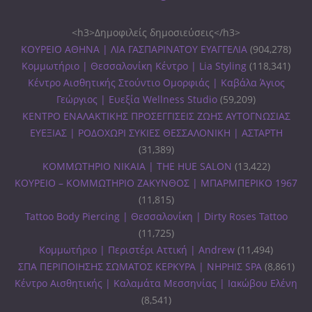
<h3>Δημοφιλείς δημοσιεύσεις</h3>
ΚΟΥΡΕΙΟ ΑΘΗΝΑ | ΛΙΑ ΓΑΣΠΑΡΙΝΑΤΟΥ ΕΥΑΓΓΕΛΙΑ
(904,278)
Κομμωτήριο | Θεσσαλονίκη Κέντρο | Lia Styling
(118,341)
Κέντρο Αισθητικής Στούντιο Ομορφιάς | Καβάλα Άγιος
Γεώργιος | Ευεξία Wellness Studio
(59,209)
ΚΕΝΤΡΟ ΕΝΑΛΑΚΤΙΚΗΣ ΠΡΟΣΕΓΓΙΣΕΙΣ ΖΩΗΣ ΑΥΤΟΓΝΩΣΙΑΣ
ΕΥΕΞΙΑΣ | ΡΟΔΟΧΩΡΙ ΣΥΚΙΕΣ ΘΕΣΣΑΛΟΝΙΚΗ | ΑΣΤΑΡΤΗ
(31,389)
ΚΟΜΜΩΤΗΡΙΟ ΝΙΚΑΙΑ | THE HUE SALON
(13,422)
ΚΟΥΡΕΙΟ – ΚΟΜΜΩΤΗΡΙΟ ΖΑΚΥΝΘΟΣ | ΜΠΑΡΜΠΕΡΙΚΟ 1967
(11,815)
Tattoo Body Piercing | Θεσσαλονίκη | Dirty Roses Tattoo
(11,725)
Κομμωτήριο | Περιστέρι Αττική | Andrew
(11,494)
ΣΠΑ ΠΕΡΙΠΟΙΗΣΗΣ ΣΩΜΑΤΟΣ ΚΕΡΚΥΡΑ | ΝΗΡΗΙΣ SPA
(8,861)
Κέντρο Αισθητικής | Καλαμάτα Μεσσηνίας | Ιακώβου Ελένη
(8,541)