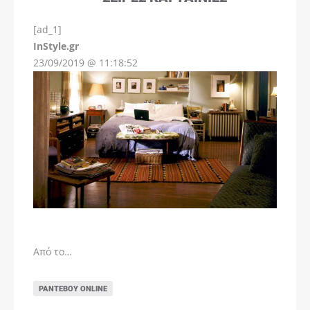
[ad_1]
InStyle.gr
23/09/2019 @ 11:18:52
Από το…
ΡΑΝΤΕΒΟΎ ONLINE