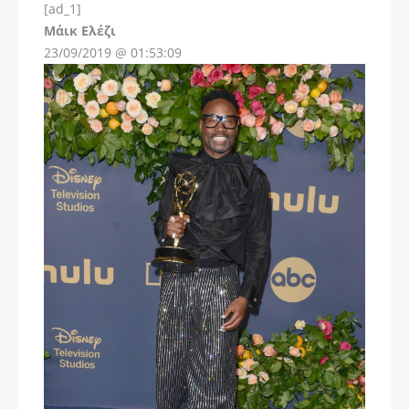
[ad_1]
Instagram
Μάικ Ελέζι
23/09/2019 @ 01:53:09