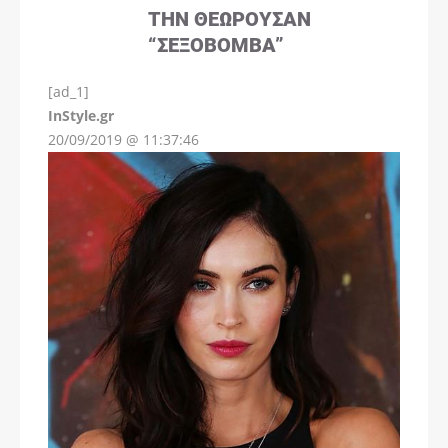
ΤΗΝ ΘΕΩΡΟΎΣΑΝ
“ΣΕΞΟΒΌΜΒΑ”
[ad_1]
InStyle.gr
20/09/2019 @ 11:37:46