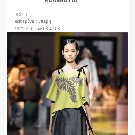
[ad_1]
Instagram
Kατερίνα Πιπέρη
19/09/2019 @ 03:42:03