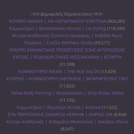
<h3>Δημοφιλείς δημοσιεύσεις</h3>
ΚΟΥΡΕΙΟ ΑΘΗΝΑ | ΛΙΑ ΓΑΣΠΑΡΙΝΑΤΟΥ ΕΥΑΓΓΕΛΙΑ
(904,285)
Κομμωτήριο | Θεσσαλονίκη Κέντρο | Lia Styling
(118,349)
Κέντρο Αισθητικής Στούντιο Ομορφιάς | Καβάλα Άγιος
Γεώργιος | Ευεξία Wellness Studio
(59,217)
ΚΕΝΤΡΟ ΕΝΑΛΑΚΤΙΚΗΣ ΠΡΟΣΕΓΓΙΣΕΙΣ ΖΩΗΣ ΑΥΤΟΓΝΩΣΙΑΣ
ΕΥΕΞΙΑΣ | ΡΟΔΟΧΩΡΙ ΣΥΚΙΕΣ ΘΕΣΣΑΛΟΝΙΚΗ | ΑΣΤΑΡΤΗ
(31,398)
ΚΟΜΜΩΤΗΡΙΟ ΝΙΚΑΙΑ | THE HUE SALON
(13,429)
ΚΟΥΡΕΙΟ – ΚΟΜΜΩΤΗΡΙΟ ΖΑΚΥΝΘΟΣ | ΜΠΑΡΜΠΕΡΙΚΟ 1967
(11,822)
Tattoo Body Piercing | Θεσσαλονίκη | Dirty Roses Tattoo
(11,735)
Κομμωτήριο | Περιστέρι Αττική | Andrew
(11,522)
ΣΠΑ ΠΕΡΙΠΟΙΗΣΗΣ ΣΩΜΑΤΟΣ ΚΕΡΚΥΡΑ | ΝΗΡΗΙΣ SPA
(8,868)
Κέντρο Αισθητικής | Καλαμάτα Μεσσηνίας | Ιακώβου Ελένη
(8,547)