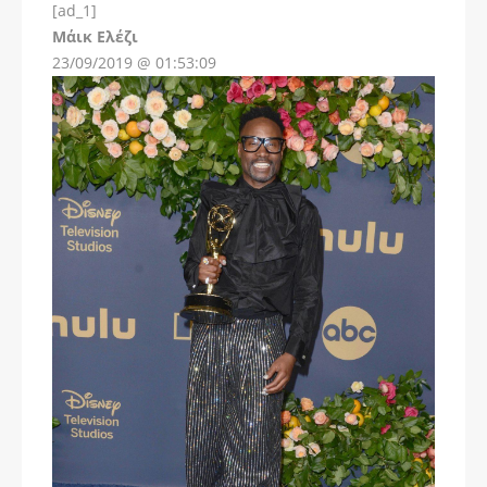
[ad_1]
Instagram
Μάικ Ελέζι
23/09/2019 @ 01:53:09