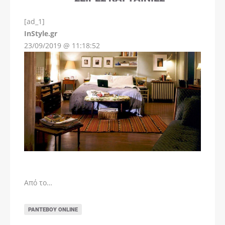
[ad_1]
InStyle.gr
23/09/2019 @ 11:18:52
Από το…
ΡΑΝΤΕΒΟΎ ONLINE