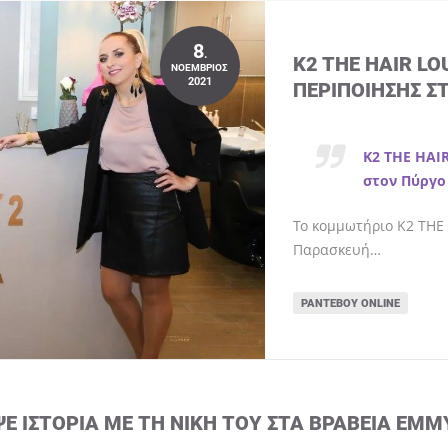
8
.
K2 THE HAIR L
ΝΟΈΜΒΡΙΟΣ
2021
ΠΕΡΙΠΟΊΗΣΗΣ Σ
K2 THE HAI
στον Πύργο
Το κομμωτήριο K2 THE 
Παρασκευή…
ΡΑΝΤΕΒΟΎ ONLINE
ΨΕ ΙΣΤΟΡΊΑ ΜΕ ΤΗ ΝΊΚΗ ΤΟΥ ΣΤΑ ΒΡΑΒΕΊΑ EMM