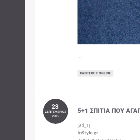
…
ΡΑΝΤΕΒΟΎ ONLINE
23
.
5+1 ΣΠΊΤΙΑ ΠΟΥ ΑΓΑ
ΣΕΠΤΈΜΒΡΙΟΣ
2019
[ad_1]
InStyle.gr