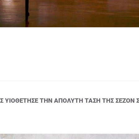
ΙΣ ΥΙΟΘΈΤΗΣΕ ΤΗΝ ΑΠΌΛΥΤΗ ΤΆΣΗ ΤΗΣ ΣΕΖΌΝ 