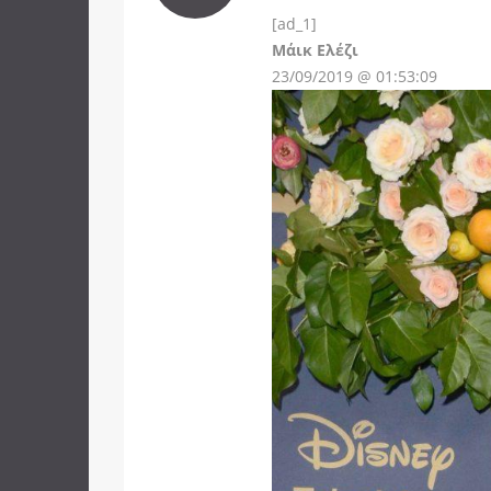
[ad_1]
Instagram
Μάικ Ελέζι
23/09/2019 @ 01:53:09