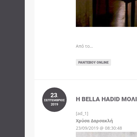
Από το…
ΡΑΝΤΕΒΟΎ ONLINE
23
.
Η BELLA HADID ΜΌΛ
ΣΕΠΤΈΜΒΡΙΟΣ
2019
[ad_1]
Instagram
Χρύσα Δαρσακλή
23/09/2019 @ 08:30:48