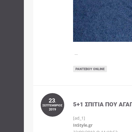
…
ΡΑΝΤΕΒΟΎ ONLINE
23
.
5+1 ΣΠΊΤΙΑ ΠΟΥ ΑΓΑ
ΣΕΠΤΈΜΒΡΙΟΣ
2019
[ad_1]
InStyle.gr