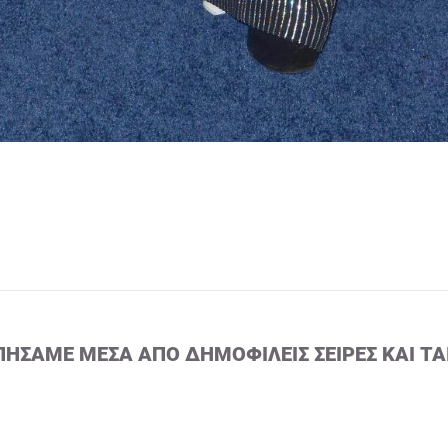
ΠΉΣΑΜΕ ΜΈΣΑ ΑΠΌ ΔΗΜΟΦΙΛΕΊΣ ΣΕΙΡΈΣ ΚΑΙ ΤΑ