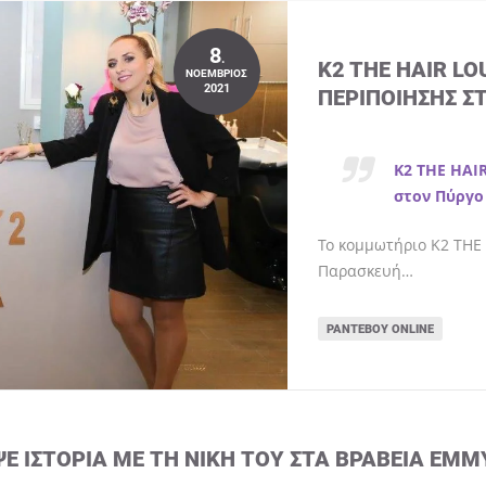
8
.
K2 THE HAIR L
ΝΟΈΜΒΡΙΟΣ
2021
ΠΕΡΙΠΟΊΗΣΗΣ Σ
K2 THE HAI
στον Πύργο
Το κομμωτήριο K2 THE 
Παρασκευή…
ΡΑΝΤΕΒΟΎ ONLINE
ΨΕ ΙΣΤΟΡΊΑ ΜΕ ΤΗ ΝΊΚΗ ΤΟΥ ΣΤΑ ΒΡΑΒΕΊΑ EMM