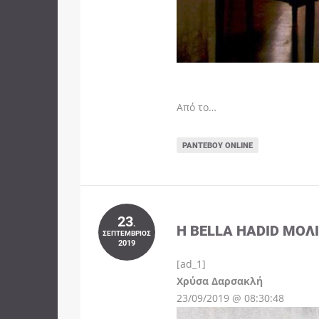
Από το…
ΡΑΝΤΕΒΟΎ ONLINE
23
.
Η BELLA HADID ΜΌΛ
ΣΕΠΤΈΜΒΡΙΟΣ
2019
[ad_1]
Instagram
Χρύσα Δαρσακλή
23/09/2019 @ 08:30:48