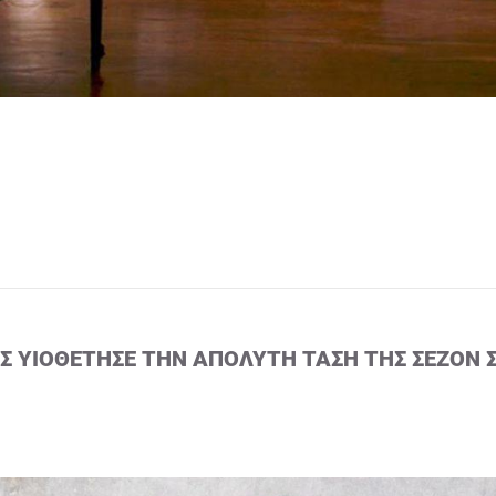
ΙΣ ΥΙΟΘΈΤΗΣΕ ΤΗΝ ΑΠΌΛΥΤΗ ΤΆΣΗ ΤΗΣ ΣΕΖΌΝ 