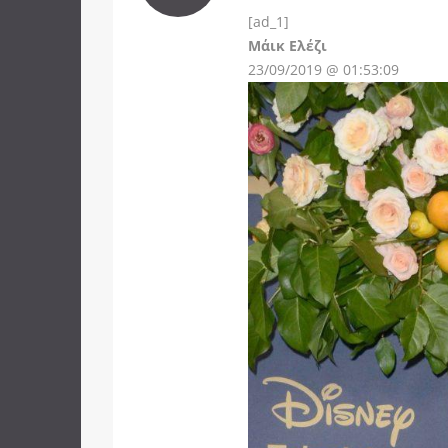
[ad_1]
Instagram
Μάικ Ελέζι
23/09/2019 @ 01:53:09