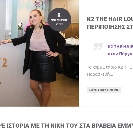
8
.
K2 THE HAIR L
ΝΟΈΜΒΡΙΟΣ
2021
ΠΕΡΙΠΟΊΗΣΗΣ Σ
K2 THE HAI
στον Πύργο
Το κομμωτήριο K2 THE 
Παρασκευή…
ΡΑΝΤΕΒΟΎ ONLINE
ΨΕ ΙΣΤΟΡΊΑ ΜΕ ΤΗ ΝΊΚΗ ΤΟΥ ΣΤΑ ΒΡΑΒΕΊΑ EMM