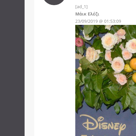
[ad_1]
Instagram
Μάικ Ελέζι
23/09/2019 @ 01:53:09