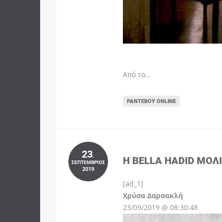
Από το…
ΡΑΝΤΕΒΟΎ ONLINE
23
.
Η BELLA HADID ΜΌΛ
ΣΕΠΤΈΜΒΡΙΟΣ
2019
[ad_1]
Instagram
Χρύσα Δαρσακλή
23/09/2019 @ 08:30:48