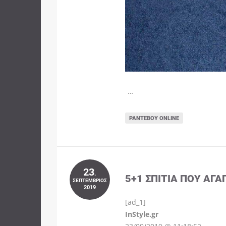
…
ΡΑΝΤΕΒΟΎ ONLINE
23
.
5+1 ΣΠΊΤΙΑ ΠΟΥ ΑΓΑ
ΣΕΠΤΈΜΒΡΙΟΣ
2019
[ad_1]
InStyle.gr