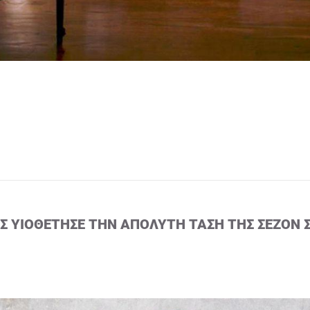
ΙΣ ΥΙΟΘΈΤΗΣΕ ΤΗΝ ΑΠΌΛΥΤΗ ΤΆΣΗ ΤΗΣ ΣΕΖΌΝ 