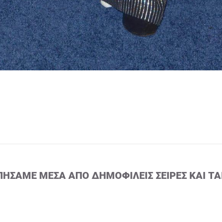
ΠΉΣΑΜΕ ΜΈΣΑ ΑΠΌ ΔΗΜΟΦΙΛΕΊΣ ΣΕΙΡΈΣ ΚΑΙ ΤΑ