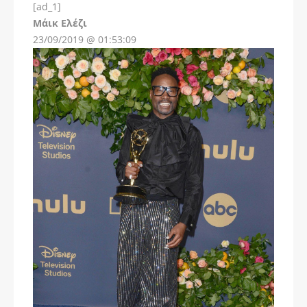
[ad_1]
Instagram
Μάικ Ελέζι
23/09/2019 @ 01:53:09