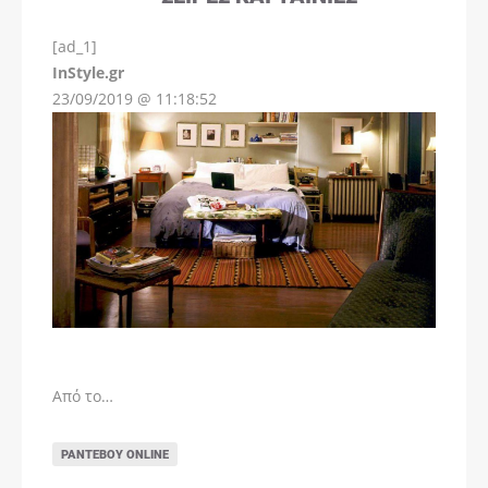
[ad_1]
InStyle.gr
23/09/2019 @ 11:18:52
Από το…
ΡΑΝΤΕΒΟΎ ONLINE