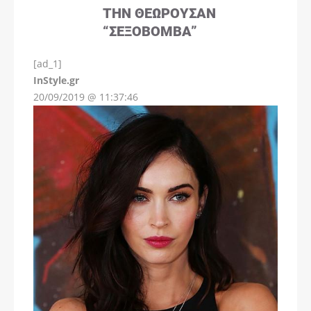
ΤΗΝ ΘΕΩΡΟΎΣΑΝ
“ΣΕΞΟΒΌΜΒΑ”
[ad_1]
InStyle.gr
20/09/2019 @ 11:37:46