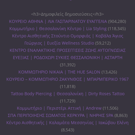
<h3>Δημοφιλείς δημοσιεύσεις</h3>
ΚΟΥΡΕΙΟ ΑΘΗΝΑ | ΛΙΑ ΓΑΣΠΑΡΙΝΑΤΟΥ ΕΥΑΓΓΕΛΙΑ
(904,280)
Κομμωτήριο | Θεσσαλονίκη Κέντρο | Lia Styling
(118,345)
Κέντρο Αισθητικής Στούντιο Ομορφιάς | Καβάλα Άγιος
Γεώργιος | Ευεξία Wellness Studio
(59,212)
ΚΕΝΤΡΟ ΕΝΑΛΑΚΤΙΚΗΣ ΠΡΟΣΕΓΓΙΣΕΙΣ ΖΩΗΣ ΑΥΤΟΓΝΩΣΙΑΣ
ΕΥΕΞΙΑΣ | ΡΟΔΟΧΩΡΙ ΣΥΚΙΕΣ ΘΕΣΣΑΛΟΝΙΚΗ | ΑΣΤΑΡΤΗ
(31,392)
ΚΟΜΜΩΤΗΡΙΟ ΝΙΚΑΙΑ | THE HUE SALON
(13,426)
ΚΟΥΡΕΙΟ – ΚΟΜΜΩΤΗΡΙΟ ΖΑΚΥΝΘΟΣ | ΜΠΑΡΜΠΕΡΙΚΟ 1967
(11,818)
Tattoo Body Piercing | Θεσσαλονίκη | Dirty Roses Tattoo
(11,729)
Κομμωτήριο | Περιστέρι Αττική | Andrew
(11,506)
ΣΠΑ ΠΕΡΙΠΟΙΗΣΗΣ ΣΩΜΑΤΟΣ ΚΕΡΚΥΡΑ | ΝΗΡΗΙΣ SPA
(8,863)
Κέντρο Αισθητικής | Καλαμάτα Μεσσηνίας | Ιακώβου Ελένη
(8,543)