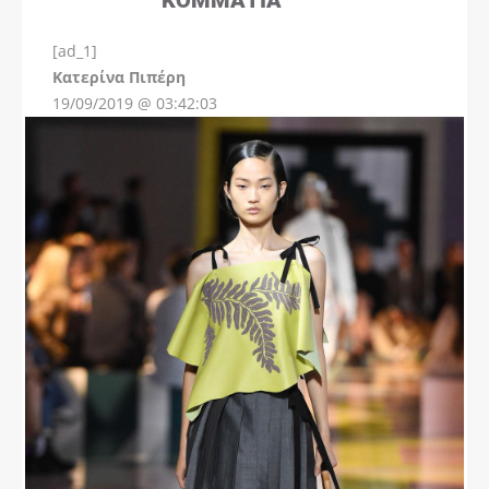
[ad_1]
Instagram
Kατερίνα Πιπέρη
19/09/2019 @ 03:42:03