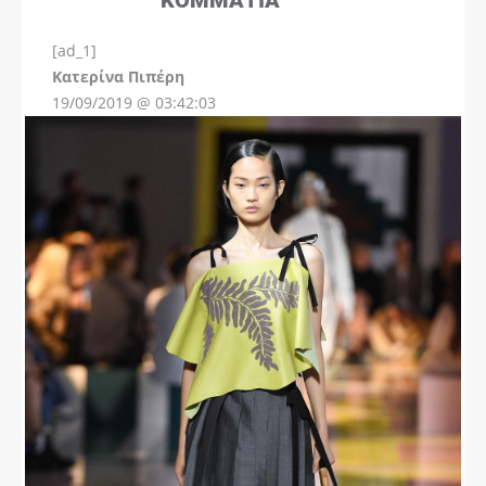
[ad_1]
Instagram
Kατερίνα Πιπέρη
19/09/2019 @ 03:42:03