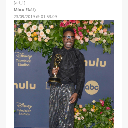
[ad_1]
Instagram
Μάικ Ελέζι
23/09/2019 @ 01:53:09