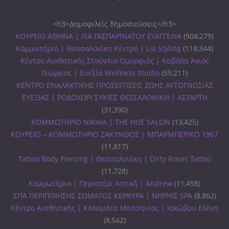
<h3>Δημοφιλείς δημοσιεύσεις</h3>
ΚΟΥΡΕΙΟ ΑΘΗΝΑ | ΛΙΑ ΓΑΣΠΑΡΙΝΑΤΟΥ ΕΥΑΓΓΕΛΙΑ
(904,279)
Κομμωτήριο | Θεσσαλονίκη Κέντρο | Lia Styling
(118,344)
Κέντρο Αισθητικής Στούντιο Ομορφιάς | Καβάλα Άγιος
Γεώργιος | Ευεξία Wellness Studio
(59,211)
ΚΕΝΤΡΟ ΕΝΑΛΑΚΤΙΚΗΣ ΠΡΟΣΕΓΓΙΣΕΙΣ ΖΩΗΣ ΑΥΤΟΓΝΩΣΙΑΣ
ΕΥΕΞΙΑΣ | ΡΟΔΟΧΩΡΙ ΣΥΚΙΕΣ ΘΕΣΣΑΛΟΝΙΚΗ | ΑΣΤΑΡΤΗ
(31,390)
ΚΟΜΜΩΤΗΡΙΟ ΝΙΚΑΙΑ | THE HUE SALON
(13,425)
ΚΟΥΡΕΙΟ – ΚΟΜΜΩΤΗΡΙΟ ΖΑΚΥΝΘΟΣ | ΜΠΑΡΜΠΕΡΙΚΟ 1967
(11,817)
Tattoo Body Piercing | Θεσσαλονίκη | Dirty Roses Tattoo
(11,728)
Κομμωτήριο | Περιστέρι Αττική | Andrew
(11,498)
ΣΠΑ ΠΕΡΙΠΟΙΗΣΗΣ ΣΩΜΑΤΟΣ ΚΕΡΚΥΡΑ | ΝΗΡΗΙΣ SPA
(8,862)
Κέντρο Αισθητικής | Καλαμάτα Μεσσηνίας | Ιακώβου Ελένη
(8,542)