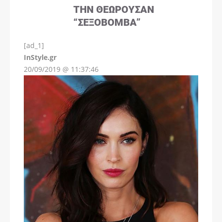
ΤΗΝ ΘΕΩΡΟΎΣΑΝ
“ΣΕΞΟΒΌΜΒΑ”
[ad_1]
InStyle.gr
20/09/2019 @ 11:37:46