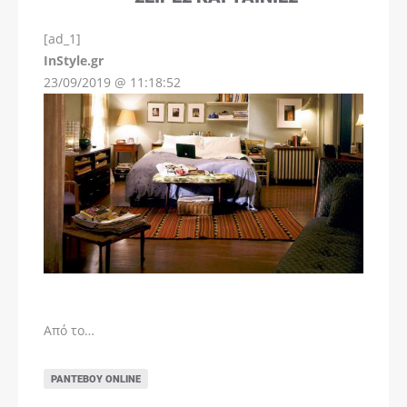
[ad_1]
InStyle.gr
23/09/2019 @ 11:18:52
Από το…
ΡΑΝΤΕΒΟΎ ONLINE