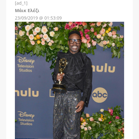
[ad_1]
Instagram
Μάικ Ελέζι
23/09/2019 @ 01:53:09