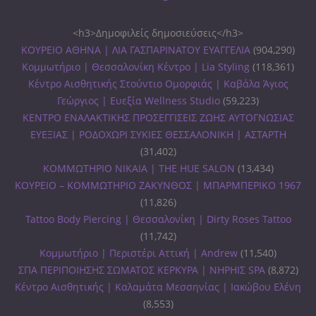
<h3>Δημοφιλείς δημοσιεύσεις</h3>
ΚΟΥΡΕΙΟ ΑΘΗΝΑ | ΛΙΑ ΓΑΣΠΑΡΙΝΑΤΟΥ ΕΥΑΓΓΕΛΙΑ
(904,290)
Κομμωτήριο | Θεσσαλονίκη Κέντρο | Lia Styling
(118,361)
Κέντρο Αισθητικής Στούντιο Ομορφιάς | Καβάλα Άγιος
Γεώργιος | Ευεξία Wellness Studio
(59,223)
ΚΕΝΤΡΟ ΕΝΑΛΑΚΤΙΚΗΣ ΠΡΟΣΕΓΓΙΣΕΙΣ ΖΩΗΣ ΑΥΤΟΓΝΩΣΙΑΣ
ΕΥΕΞΙΑΣ | ΡΟΔΟΧΩΡΙ ΣΥΚΙΕΣ ΘΕΣΣΑΛΟΝΙΚΗ | ΑΣΤΑΡΤΗ
(31,402)
ΚΟΜΜΩΤΗΡΙΟ ΝΙΚΑΙΑ | THE HUE SALON
(13,434)
ΚΟΥΡΕΙΟ – ΚΟΜΜΩΤΗΡΙΟ ΖΑΚΥΝΘΟΣ | ΜΠΑΡΜΠΕΡΙΚΟ 1967
(11,826)
Tattoo Body Piercing | Θεσσαλονίκη | Dirty Roses Tattoo
(11,742)
Κομμωτήριο | Περιστέρι Αττική | Andrew
(11,540)
ΣΠΑ ΠΕΡΙΠΟΙΗΣΗΣ ΣΩΜΑΤΟΣ ΚΕΡΚΥΡΑ | ΝΗΡΗΙΣ SPA
(8,872)
Κέντρο Αισθητικής | Καλαμάτα Μεσσηνίας | Ιακώβου Ελένη
(8,553)