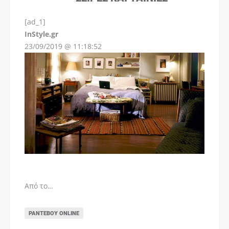
[ad_1]
InStyle.gr
23/09/2019 @ 11:18:52
Από το…
ΡΑΝΤΕΒΟΎ ONLINE