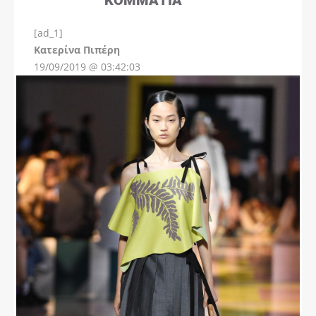
[ad_1]
Instagram
Kατερίνα Πιπέρη
19/09/2019 @ 03:42:03