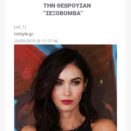
ΤΗΝ ΘΕΩΡΟΎΣΑΝ
“ΣΕΞΟΒΌΜΒΑ”
[ad_1]
InStyle.gr
20/09/2019 @ 11:37:46