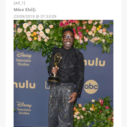
[ad_1]
Instagram
Μάικ Ελέζι
23/09/2019 @ 01:53:09