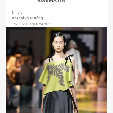
[ad_1]
Instagram
Kατερίνα Πιπέρη
19/09/2019 @ 03:42:03