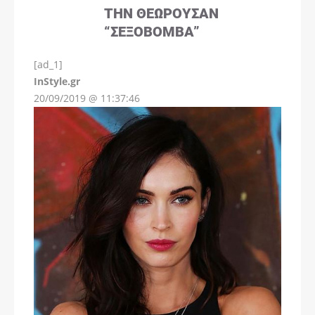
ΤΗΝ ΘΕΩΡΟΎΣΑΝ
“ΣΕΞΟΒΌΜΒΑ”
[ad_1]
InStyle.gr
20/09/2019 @ 11:37:46