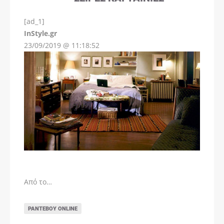
[ad_1]
InStyle.gr
23/09/2019 @ 11:18:52
Από το…
ΡΑΝΤΕΒΟΎ ONLINE