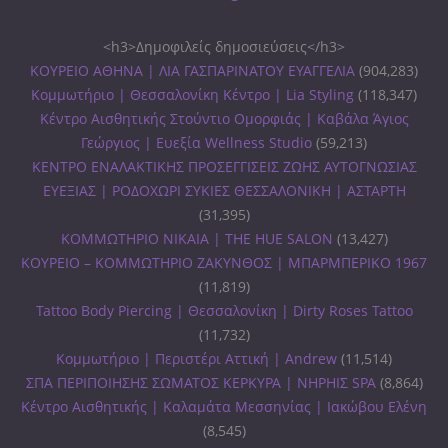
<h3>Δημοφιλείς δημοσιεύσεις</h3>
ΚΟΥΡΕΙΟ ΑΘΗΝΑ | ΛΙΑ ΓΑΣΠΑΡΙΝΑΤΟΥ ΕΥΑΓΓΕΛΙΑ
(904,283)
Κομμωτήριο | Θεσσαλονίκη Κέντρο | Lia Styling
(118,347)
Κέντρο Αισθητικής Στούντιο Ομορφιάς | Καβάλα Άγιος
Γεώργιος | Ευεξία Wellness Studio
(59,213)
ΚΕΝΤΡΟ ΕΝΑΛΑΚΤΙΚΗΣ ΠΡΟΣΕΓΓΙΣΕΙΣ ΖΩΗΣ ΑΥΤΟΓΝΩΣΙΑΣ
ΕΥΕΞΙΑΣ | ΡΟΔΟΧΩΡΙ ΣΥΚΙΕΣ ΘΕΣΣΑΛΟΝΙΚΗ | ΑΣΤΑΡΤΗ
(31,395)
ΚΟΜΜΩΤΗΡΙΟ ΝΙΚΑΙΑ | THE HUE SALON
(13,427)
ΚΟΥΡΕΙΟ – ΚΟΜΜΩΤΗΡΙΟ ΖΑΚΥΝΘΟΣ | ΜΠΑΡΜΠΕΡΙΚΟ 1967
(11,819)
Tattoo Body Piercing | Θεσσαλονίκη | Dirty Roses Tattoo
(11,732)
Κομμωτήριο | Περιστέρι Αττική | Andrew
(11,514)
ΣΠΑ ΠΕΡΙΠΟΙΗΣΗΣ ΣΩΜΑΤΟΣ ΚΕΡΚΥΡΑ | ΝΗΡΗΙΣ SPA
(8,864)
Κέντρο Αισθητικής | Καλαμάτα Μεσσηνίας | Ιακώβου Ελένη
(8,545)