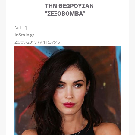
ΤΗΝ ΘΕΩΡΟΎΣΑΝ
“ΣΕΞΟΒΌΜΒΑ”
[ad_1]
InStyle.gr
20/09/2019 @ 11:37:46