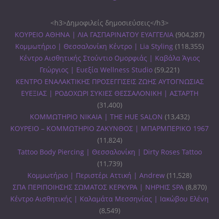
<h3>Δημοφιλείς δημοσιεύσεις</h3>
ΚΟΥΡΕΙΟ ΑΘΗΝΑ | ΛΙΑ ΓΑΣΠΑΡΙΝΑΤΟΥ ΕΥΑΓΓΕΛΙΑ
(904,287)
Κομμωτήριο | Θεσσαλονίκη Κέντρο | Lia Styling
(118,355)
Κέντρο Αισθητικής Στούντιο Ομορφιάς | Καβάλα Άγιος
Γεώργιος | Ευεξία Wellness Studio
(59,221)
ΚΕΝΤΡΟ ΕΝΑΛΑΚΤΙΚΗΣ ΠΡΟΣΕΓΓΙΣΕΙΣ ΖΩΗΣ ΑΥΤΟΓΝΩΣΙΑΣ
ΕΥΕΞΙΑΣ | ΡΟΔΟΧΩΡΙ ΣΥΚΙΕΣ ΘΕΣΣΑΛΟΝΙΚΗ | ΑΣΤΑΡΤΗ
(31,400)
ΚΟΜΜΩΤΗΡΙΟ ΝΙΚΑΙΑ | THE HUE SALON
(13,432)
ΚΟΥΡΕΙΟ – ΚΟΜΜΩΤΗΡΙΟ ΖΑΚΥΝΘΟΣ | ΜΠΑΡΜΠΕΡΙΚΟ 1967
(11,824)
Tattoo Body Piercing | Θεσσαλονίκη | Dirty Roses Tattoo
(11,739)
Κομμωτήριο | Περιστέρι Αττική | Andrew
(11,528)
ΣΠΑ ΠΕΡΙΠΟΙΗΣΗΣ ΣΩΜΑΤΟΣ ΚΕΡΚΥΡΑ | ΝΗΡΗΙΣ SPA
(8,870)
Κέντρο Αισθητικής | Καλαμάτα Μεσσηνίας | Ιακώβου Ελένη
(8,549)