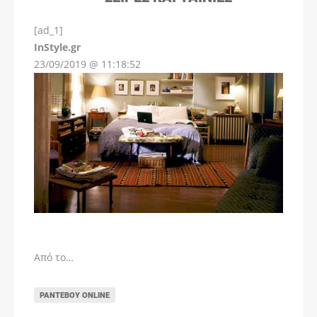
[ad_1]
InStyle.gr
23/09/2019 @ 11:18:52
Από το…
ΡΑΝΤΕΒΟΎ ONLINE