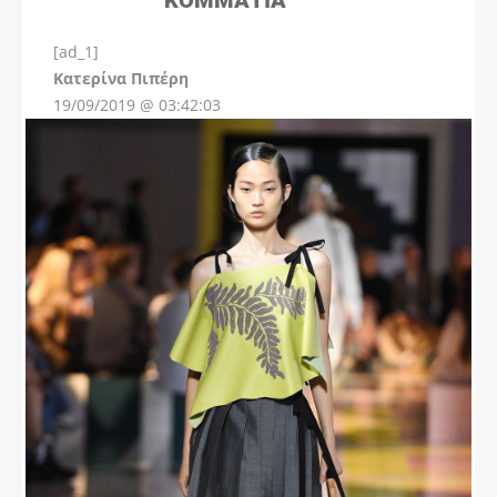
[ad_1]
Instagram
Kατερίνα Πιπέρη
19/09/2019 @ 03:42:03