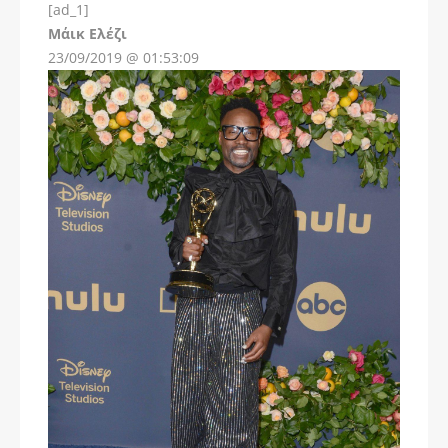
[ad_1]
Instagram
Μάικ Ελέζι
23/09/2019 @ 01:53:09