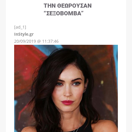
ΤΗΝ ΘΕΩΡΟΎΣΑΝ
“ΣΕΞΟΒΌΜΒΑ”
[ad_1]
InStyle.gr
20/09/2019 @ 11:37:46