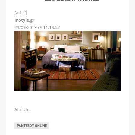
[ad_1]
InStyle.gr
23/09/2019 @ 11:18:52
Από το…
ΡΑΝΤΕΒΟΎ ONLINE