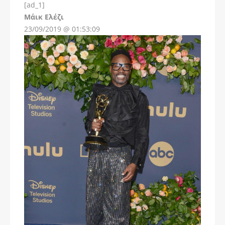
[ad_1]
Instagram
Μάικ Ελέζι
23/09/2019 @ 01:53:09