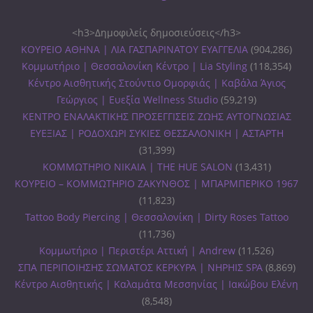
<h3>Δημοφιλείς δημοσιεύσεις</h3>
ΚΟΥΡΕΙΟ ΑΘΗΝΑ | ΛΙΑ ΓΑΣΠΑΡΙΝΑΤΟΥ ΕΥΑΓΓΕΛΙΑ
(904,286)
Κομμωτήριο | Θεσσαλονίκη Κέντρο | Lia Styling
(118,354)
Κέντρο Αισθητικής Στούντιο Ομορφιάς | Καβάλα Άγιος
Γεώργιος | Ευεξία Wellness Studio
(59,219)
ΚΕΝΤΡΟ ΕΝΑΛΑΚΤΙΚΗΣ ΠΡΟΣΕΓΓΙΣΕΙΣ ΖΩΗΣ ΑΥΤΟΓΝΩΣΙΑΣ
ΕΥΕΞΙΑΣ | ΡΟΔΟΧΩΡΙ ΣΥΚΙΕΣ ΘΕΣΣΑΛΟΝΙΚΗ | ΑΣΤΑΡΤΗ
(31,399)
ΚΟΜΜΩΤΗΡΙΟ ΝΙΚΑΙΑ | THE HUE SALON
(13,431)
ΚΟΥΡΕΙΟ – ΚΟΜΜΩΤΗΡΙΟ ΖΑΚΥΝΘΟΣ | ΜΠΑΡΜΠΕΡΙΚΟ 1967
(11,823)
Tattoo Body Piercing | Θεσσαλονίκη | Dirty Roses Tattoo
(11,736)
Κομμωτήριο | Περιστέρι Αττική | Andrew
(11,526)
ΣΠΑ ΠΕΡΙΠΟΙΗΣΗΣ ΣΩΜΑΤΟΣ ΚΕΡΚΥΡΑ | ΝΗΡΗΙΣ SPA
(8,869)
Κέντρο Αισθητικής | Καλαμάτα Μεσσηνίας | Ιακώβου Ελένη
(8,548)