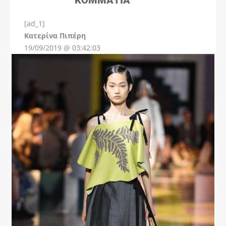
[ad_1]
Instagram
Kατερίνα Πιπέρη
19/09/2019 @ 03:42:03