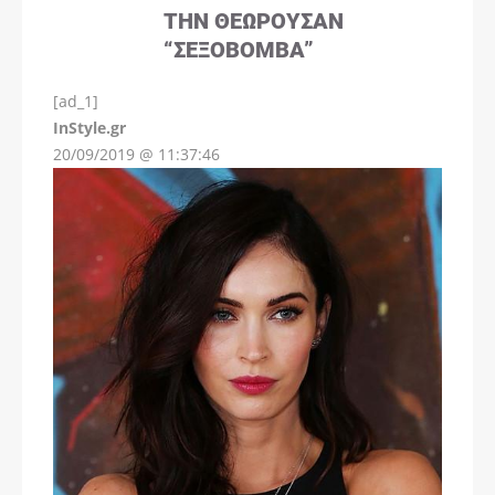
ΤΗΝ ΘΕΩΡΟΎΣΑΝ
“ΣΕΞΟΒΌΜΒΑ”
[ad_1]
InStyle.gr
20/09/2019 @ 11:37:46