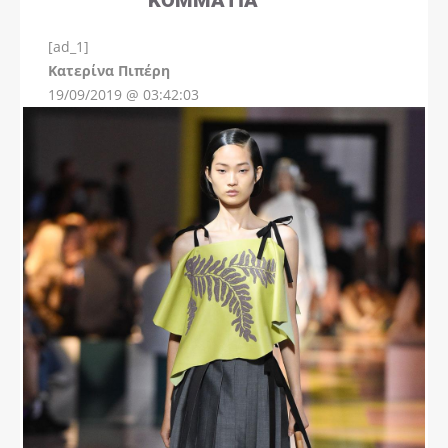
[ad_1]
Instagram
Kατερίνα Πιπέρη
19/09/2019 @ 03:42:03