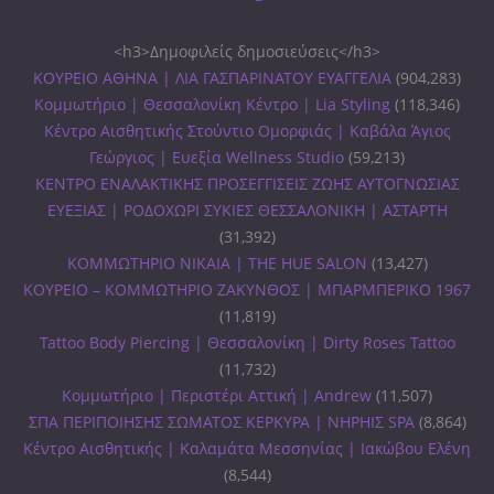
<h3>Δημοφιλείς δημοσιεύσεις</h3>
ΚΟΥΡΕΙΟ ΑΘΗΝΑ | ΛΙΑ ΓΑΣΠΑΡΙΝΑΤΟΥ ΕΥΑΓΓΕΛΙΑ
(904,283)
Κομμωτήριο | Θεσσαλονίκη Κέντρο | Lia Styling
(118,346)
Κέντρο Αισθητικής Στούντιο Ομορφιάς | Καβάλα Άγιος
Γεώργιος | Ευεξία Wellness Studio
(59,213)
ΚΕΝΤΡΟ ΕΝΑΛΑΚΤΙΚΗΣ ΠΡΟΣΕΓΓΙΣΕΙΣ ΖΩΗΣ ΑΥΤΟΓΝΩΣΙΑΣ
ΕΥΕΞΙΑΣ | ΡΟΔΟΧΩΡΙ ΣΥΚΙΕΣ ΘΕΣΣΑΛΟΝΙΚΗ | ΑΣΤΑΡΤΗ
(31,392)
ΚΟΜΜΩΤΗΡΙΟ ΝΙΚΑΙΑ | THE HUE SALON
(13,427)
ΚΟΥΡΕΙΟ – ΚΟΜΜΩΤΗΡΙΟ ΖΑΚΥΝΘΟΣ | ΜΠΑΡΜΠΕΡΙΚΟ 1967
(11,819)
Tattoo Body Piercing | Θεσσαλονίκη | Dirty Roses Tattoo
(11,732)
Κομμωτήριο | Περιστέρι Αττική | Andrew
(11,507)
ΣΠΑ ΠΕΡΙΠΟΙΗΣΗΣ ΣΩΜΑΤΟΣ ΚΕΡΚΥΡΑ | ΝΗΡΗΙΣ SPA
(8,864)
Κέντρο Αισθητικής | Καλαμάτα Μεσσηνίας | Ιακώβου Ελένη
(8,544)