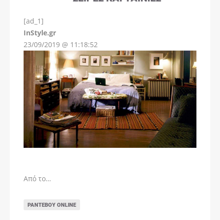
[ad_1]
InStyle.gr
23/09/2019 @ 11:18:52
Από το…
ΡΑΝΤΕΒΟΎ ONLINE