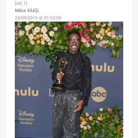
[ad_1]
Instagram
Μάικ Ελέζι
23/09/2019 @ 01:53:09