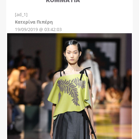
[ad_1]
Instagram
Kατερίνα Πιπέρη
19/09/2019 @ 03:42:03