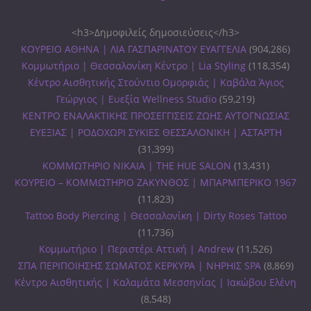
<h3>Δημοφιλείς δημοσιεύσεις</h3>
ΚΟΥΡΕΙΟ ΑΘΗΝΑ | ΛΙΑ ΓΑΣΠΑΡΙΝΑΤΟΥ ΕΥΑΓΓΕΛΙΑ
(904,286)
Κομμωτήριο | Θεσσαλονίκη Κέντρο | Lia Styling
(118,354)
Κέντρο Αισθητικής Στούντιο Ομορφιάς | Καβάλα Άγιος
Γεώργιος | Ευεξία Wellness Studio
(59,219)
ΚΕΝΤΡΟ ΕΝΑΛΑΚΤΙΚΗΣ ΠΡΟΣΕΓΓΙΣΕΙΣ ΖΩΗΣ ΑΥΤΟΓΝΩΣΙΑΣ
ΕΥΕΞΙΑΣ | ΡΟΔΟΧΩΡΙ ΣΥΚΙΕΣ ΘΕΣΣΑΛΟΝΙΚΗ | ΑΣΤΑΡΤΗ
(31,399)
ΚΟΜΜΩΤΗΡΙΟ ΝΙΚΑΙΑ | THE HUE SALON
(13,431)
ΚΟΥΡΕΙΟ – ΚΟΜΜΩΤΗΡΙΟ ΖΑΚΥΝΘΟΣ | ΜΠΑΡΜΠΕΡΙΚΟ 1967
(11,823)
Tattoo Body Piercing | Θεσσαλονίκη | Dirty Roses Tattoo
(11,736)
Κομμωτήριο | Περιστέρι Αττική | Andrew
(11,526)
ΣΠΑ ΠΕΡΙΠΟΙΗΣΗΣ ΣΩΜΑΤΟΣ ΚΕΡΚΥΡΑ | ΝΗΡΗΙΣ SPA
(8,869)
Κέντρο Αισθητικής | Καλαμάτα Μεσσηνίας | Ιακώβου Ελένη
(8,548)