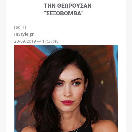
ΤΗΝ ΘΕΩΡΟΎΣΑΝ
“ΣΕΞΟΒΌΜΒΑ”
[ad_1]
InStyle.gr
20/09/2019 @ 11:37:46