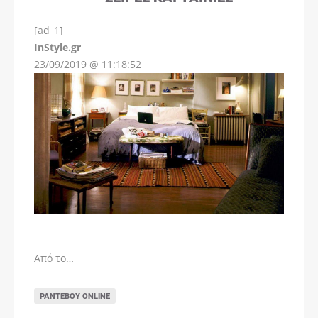
[ad_1]
InStyle.gr
23/09/2019 @ 11:18:52
Από το…
ΡΑΝΤΕΒΟΎ ONLINE