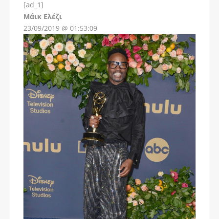
[ad_1]
Instagram
Μάικ Ελέζι
23/09/2019 @ 01:53:09