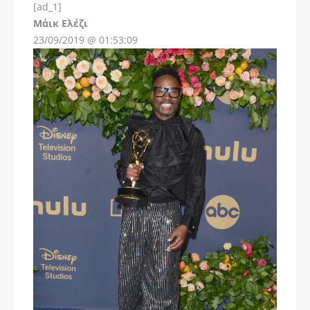
[ad_1]
Instagram
Μάικ Ελέζι
23/09/2019 @ 01:53:09