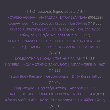
<h3>Δημοφιλείς δημοσιεύσεις</h3>
ΚΟΥΡΕΙΟ ΑΘΗΝΑ | ΛΙΑ ΓΑΣΠΑΡΙΝΑΤΟΥ ΕΥΑΓΓΕΛΙΑ
(904,289)
Κομμωτήριο | Θεσσαλονίκη Κέντρο | Lia Styling
(118,355)
Κέντρο Αισθητικής Στούντιο Ομορφιάς | Καβάλα Άγιος
Γεώργιος | Ευεξία Wellness Studio
(59,222)
ΚΕΝΤΡΟ ΕΝΑΛΑΚΤΙΚΗΣ ΠΡΟΣΕΓΓΙΣΕΙΣ ΖΩΗΣ ΑΥΤΟΓΝΩΣΙΑΣ
ΕΥΕΞΙΑΣ | ΡΟΔΟΧΩΡΙ ΣΥΚΙΕΣ ΘΕΣΣΑΛΟΝΙΚΗ | ΑΣΤΑΡΤΗ
(31,401)
ΚΟΜΜΩΤΗΡΙΟ ΝΙΚΑΙΑ | THE HUE SALON
(13,433)
ΚΟΥΡΕΙΟ – ΚΟΜΜΩΤΗΡΙΟ ΖΑΚΥΝΘΟΣ | ΜΠΑΡΜΠΕΡΙΚΟ 1967
(11,825)
Tattoo Body Piercing | Θεσσαλονίκη | Dirty Roses Tattoo
(11,740)
Κομμωτήριο | Περιστέρι Αττική | Andrew
(11,535)
ΣΠΑ ΠΕΡΙΠΟΙΗΣΗΣ ΣΩΜΑΤΟΣ ΚΕΡΚΥΡΑ | ΝΗΡΗΙΣ SPA
(8,871)
Κέντρο Αισθητικής | Καλαμάτα Μεσσηνίας | Ιακώβου Ελένη
(8,551)