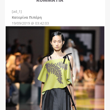
[ad_1]
Instagram
Kατερίνα Πιπέρη
19/09/2019 @ 03:42:03