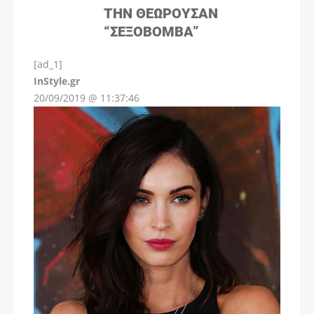
ΤΗΝ ΘΕΩΡΟΎΣΑΝ
“ΣΕΞΟΒΌΜΒΑ”
[ad_1]
InStyle.gr
20/09/2019 @ 11:37:46