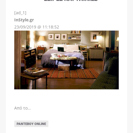
[ad_1]
InStyle.gr
23/09/2019 @ 11:18:52
Από το…
ΡΑΝΤΕΒΟΎ ONLINE