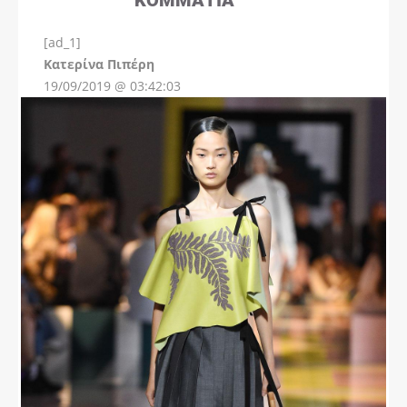
[ad_1]
Instagram
Kατερίνα Πιπέρη
19/09/2019 @ 03:42:03