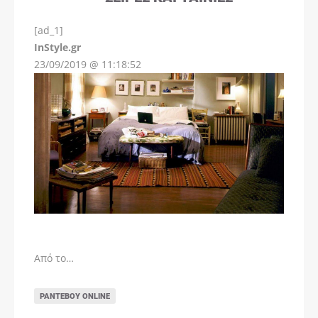
[ad_1]
InStyle.gr
23/09/2019 @ 11:18:52
Από το…
ΡΑΝΤΕΒΟΎ ONLINE