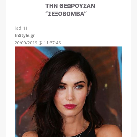
ΤΗΝ ΘΕΩΡΟΎΣΑΝ
“ΣΕΞΟΒΌΜΒΑ”
[ad_1]
InStyle.gr
20/09/2019 @ 11:37:46