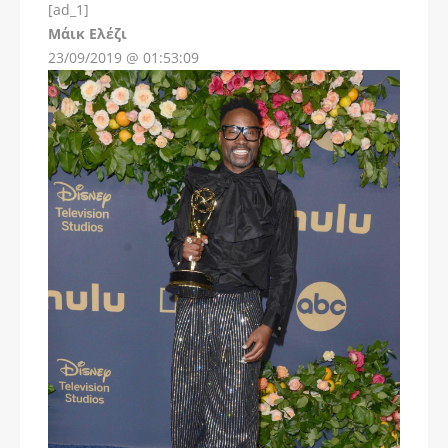
[ad_1]
Instagram
Μάικ Ελέζι
23/09/2019 @ 01:53:09