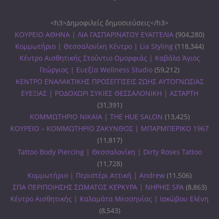
<h3>Δημοφιλείς δημοσιεύσεις</h3>
ΚΟΥΡΕΙΟ ΑΘΗΝΑ | ΛΙΑ ΓΑΣΠΑΡΙΝΑΤΟΥ ΕΥΑΓΓΕΛΙΑ
(904,280)
Κομμωτήριο | Θεσσαλονίκη Κέντρο | Lia Styling
(118,344)
Κέντρο Αισθητικής Στούντιο Ομορφιάς | Καβάλα Άγιος
Γεώργιος | Ευεξία Wellness Studio
(59,212)
ΚΕΝΤΡΟ ΕΝΑΛΑΚΤΙΚΗΣ ΠΡΟΣΕΓΓΙΣΕΙΣ ΖΩΗΣ ΑΥΤΟΓΝΩΣΙΑΣ
ΕΥΕΞΙΑΣ | ΡΟΔΟΧΩΡΙ ΣΥΚΙΕΣ ΘΕΣΣΑΛΟΝΙΚΗ | ΑΣΤΑΡΤΗ
(31,391)
ΚΟΜΜΩΤΗΡΙΟ ΝΙΚΑΙΑ | THE HUE SALON
(13,425)
ΚΟΥΡΕΙΟ – ΚΟΜΜΩΤΗΡΙΟ ΖΑΚΥΝΘΟΣ | ΜΠΑΡΜΠΕΡΙΚΟ 1967
(11,817)
Tattoo Body Piercing | Θεσσαλονίκη | Dirty Roses Tattoo
(11,728)
Κομμωτήριο | Περιστέρι Αττική | Andrew
(11,506)
ΣΠΑ ΠΕΡΙΠΟΙΗΣΗΣ ΣΩΜΑΤΟΣ ΚΕΡΚΥΡΑ | ΝΗΡΗΙΣ SPA
(8,863)
Κέντρο Αισθητικής | Καλαμάτα Μεσσηνίας | Ιακώβου Ελένη
(8,543)