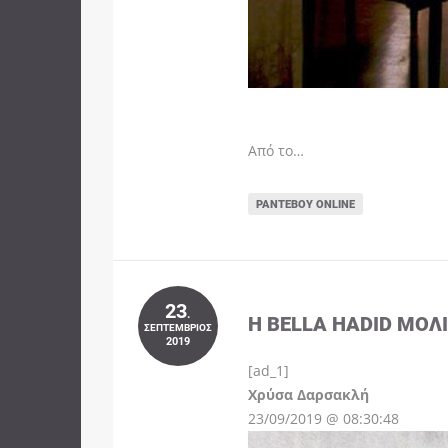
Από το…
ΡΑΝΤΕΒΟΎ ONLINE
23
.
Η BELLA HADID ΜΌΛ
ΣΕΠΤΈΜΒΡΙΟΣ
2019
[ad_1]
Instagram
Χρύσα Δαρσακλή
23/09/2019 @ 08:30:48