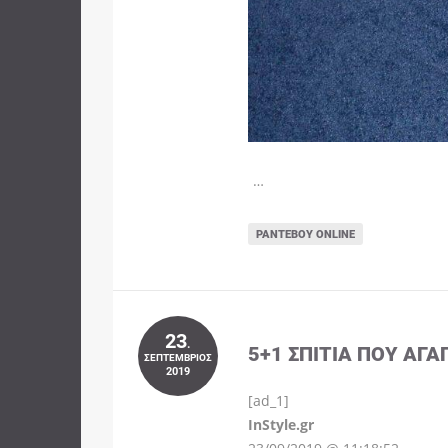
…
ΡΑΝΤΕΒΟΎ ONLINE
23
.
5+1 ΣΠΊΤΙΑ ΠΟΥ ΑΓΑ
ΣΕΠΤΈΜΒΡΙΟΣ
2019
[ad_1]
InStyle.gr