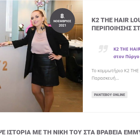
8
.
K2 THE HAIR L
ΝΟΈΜΒΡΙΟΣ
2021
ΠΕΡΙΠΟΊΗΣΗΣ Σ
K2 THE HAI
στον Πύργο
Το κομμωτήριο K2 THE 
Παρασκευή…
ΡΑΝΤΕΒΟΎ ONLINE
ΨΕ ΙΣΤΟΡΊΑ ΜΕ ΤΗ ΝΊΚΗ ΤΟΥ ΣΤΑ ΒΡΑΒΕΊΑ EMM