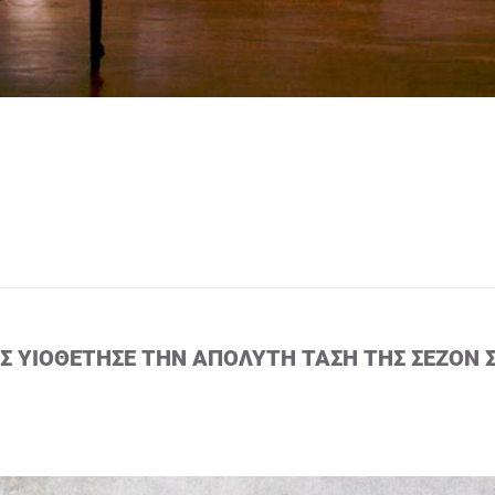
ΙΣ ΥΙΟΘΈΤΗΣΕ ΤΗΝ ΑΠΌΛΥΤΗ ΤΆΣΗ ΤΗΣ ΣΕΖΌΝ 