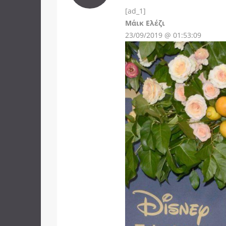
[ad_1]
Instagram
Μάικ Ελέζι
23/09/2019 @ 01:53:09