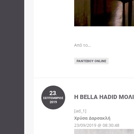
Από το…
ΡΑΝΤΕΒΟΎ ONLINE
23
.
Η BELLA HADID ΜΌΛ
ΣΕΠΤΈΜΒΡΙΟΣ
2019
[ad_1]
Instagram
Χρύσα Δαρσακλή
23/09/2019 @ 08:30:48