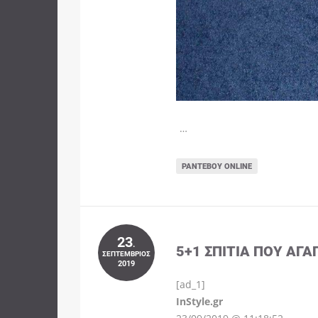
…
ΡΑΝΤΕΒΟΎ ONLINE
23
.
5+1 ΣΠΊΤΙΑ ΠΟΥ ΑΓΑ
ΣΕΠΤΈΜΒΡΙΟΣ
2019
[ad_1]
InStyle.gr