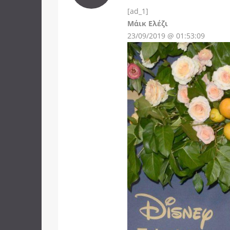
[ad_1]
Instagram
Μάικ Ελέζι
23/09/2019 @ 01:53:09