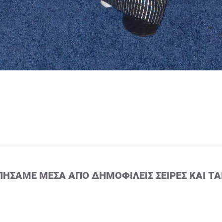
ΠΉΣΑΜΕ ΜΈΣΑ ΑΠΌ ΔΗΜΟΦΙΛΕΊΣ ΣΕΙΡΈΣ ΚΑΙ ΤΑ