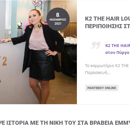
8
.
K2 THE HAIR L
ΝΟΈΜΒΡΙΟΣ
2021
ΠΕΡΙΠΟΊΗΣΗΣ Σ
K2 THE HAI
στον Πύργο
Το κομμωτήριο K2 THE 
Παρασκευή…
ΡΑΝΤΕΒΟΎ ONLINE
ΨΕ ΙΣΤΟΡΊΑ ΜΕ ΤΗ ΝΊΚΗ ΤΟΥ ΣΤΑ ΒΡΑΒΕΊΑ EMM