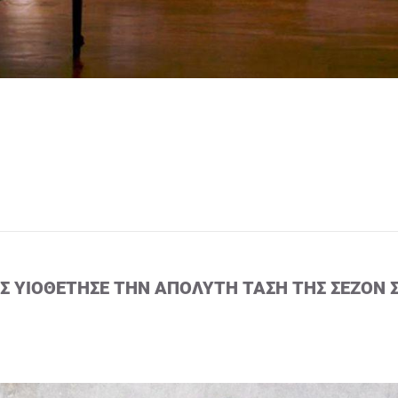
ΙΣ ΥΙΟΘΈΤΗΣΕ ΤΗΝ ΑΠΌΛΥΤΗ ΤΆΣΗ ΤΗΣ ΣΕΖΌΝ 