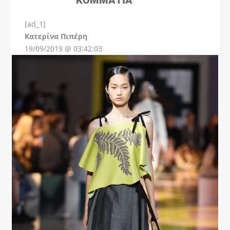
[ad_1]
Instagram
Kατερίνα Πιπέρη
19/09/2019 @ 03:42:03