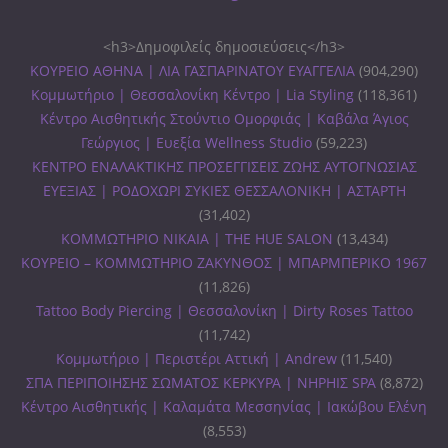
<h3>Δημοφιλείς δημοσιεύσεις</h3>
ΚΟΥΡΕΙΟ ΑΘΗΝΑ | ΛΙΑ ΓΑΣΠΑΡΙΝΑΤΟΥ ΕΥΑΓΓΕΛΙΑ
(904,290)
Κομμωτήριο | Θεσσαλονίκη Κέντρο | Lia Styling
(118,361)
Κέντρο Αισθητικής Στούντιο Ομορφιάς | Καβάλα Άγιος
Γεώργιος | Ευεξία Wellness Studio
(59,223)
ΚΕΝΤΡΟ ΕΝΑΛΑΚΤΙΚΗΣ ΠΡΟΣΕΓΓΙΣΕΙΣ ΖΩΗΣ ΑΥΤΟΓΝΩΣΙΑΣ
ΕΥΕΞΙΑΣ | ΡΟΔΟΧΩΡΙ ΣΥΚΙΕΣ ΘΕΣΣΑΛΟΝΙΚΗ | ΑΣΤΑΡΤΗ
(31,402)
ΚΟΜΜΩΤΗΡΙΟ ΝΙΚΑΙΑ | THE HUE SALON
(13,434)
ΚΟΥΡΕΙΟ – ΚΟΜΜΩΤΗΡΙΟ ΖΑΚΥΝΘΟΣ | ΜΠΑΡΜΠΕΡΙΚΟ 1967
(11,826)
Tattoo Body Piercing | Θεσσαλονίκη | Dirty Roses Tattoo
(11,742)
Κομμωτήριο | Περιστέρι Αττική | Andrew
(11,540)
ΣΠΑ ΠΕΡΙΠΟΙΗΣΗΣ ΣΩΜΑΤΟΣ ΚΕΡΚΥΡΑ | ΝΗΡΗΙΣ SPA
(8,872)
Κέντρο Αισθητικής | Καλαμάτα Μεσσηνίας | Ιακώβου Ελένη
(8,553)