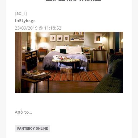
[ad_1]
InStyle.gr
23/09/2019 @ 11:18:52
Από το…
ΡΑΝΤΕΒΟΎ ONLINE