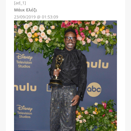
[ad_1]
Instagram
Μάικ Ελέζι
23/09/2019 @ 01:53:09