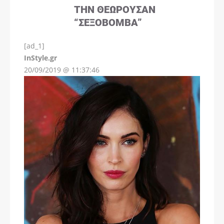
ΤΗΝ ΘΕΩΡΟΎΣΑΝ
“ΣΕΞΟΒΌΜΒΑ”
[ad_1]
InStyle.gr
20/09/2019 @ 11:37:46