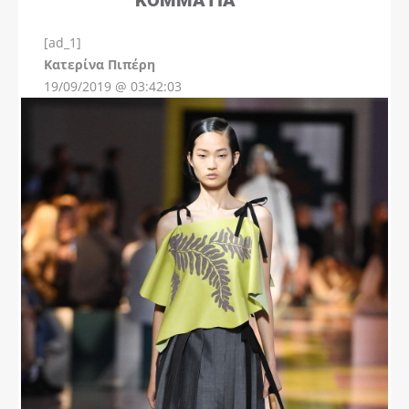
[ad_1]
Instagram
Kατερίνα Πιπέρη
19/09/2019 @ 03:42:03