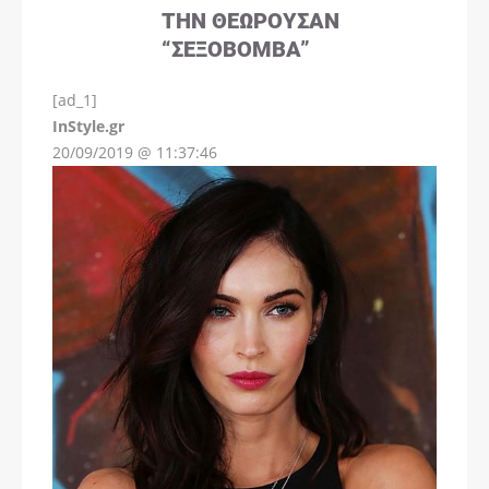
ΤΗΝ ΘΕΩΡΟΎΣΑΝ
“ΣΕΞΟΒΌΜΒΑ”
[ad_1]
InStyle.gr
20/09/2019 @ 11:37:46