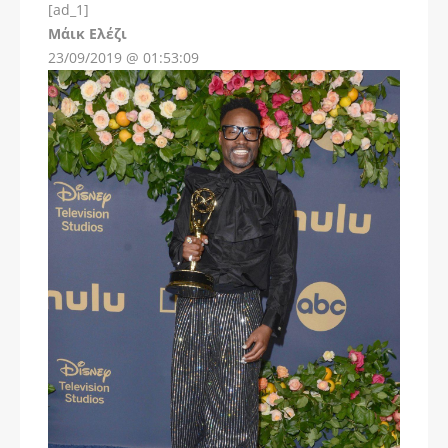
[ad_1]
Instagram
Μάικ Ελέζι
23/09/2019 @ 01:53:09