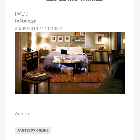
[ad_1]
InStyle.gr
23/09/2019 @ 11:18:52
Από το…
ΡΑΝΤΕΒΟΎ ONLINE