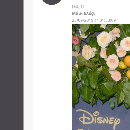
[ad_1]
Instagram
Μάικ Ελέζι
23/09/2019 @ 01:53:09