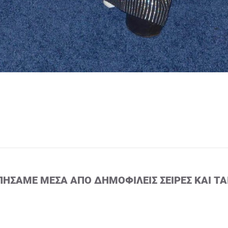
ΠΉΣΑΜΕ ΜΈΣΑ ΑΠΌ ΔΗΜΟΦΙΛΕΊΣ ΣΕΙΡΈΣ ΚΑΙ ΤΑ