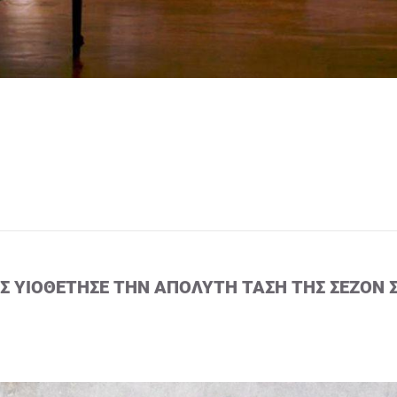
ΙΣ ΥΙΟΘΈΤΗΣΕ ΤΗΝ ΑΠΌΛΥΤΗ ΤΆΣΗ ΤΗΣ ΣΕΖΌΝ 