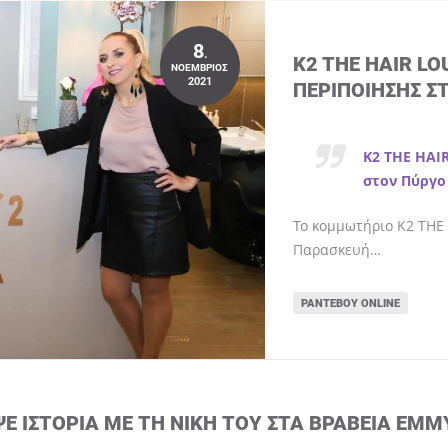
8
.
K2 THE HAIR L
ΝΟΈΜΒΡΙΟΣ
2021
ΠΕΡΙΠΟΊΗΣΗΣ Σ
K2 THE HAI
στον Πύργο
Το κομμωτήριο K2 THE 
Παρασκευή…
ΡΑΝΤΕΒΟΎ ONLINE
ΨΕ ΙΣΤΟΡΊΑ ΜΕ ΤΗ ΝΊΚΗ ΤΟΥ ΣΤΑ ΒΡΑΒΕΊΑ EMM