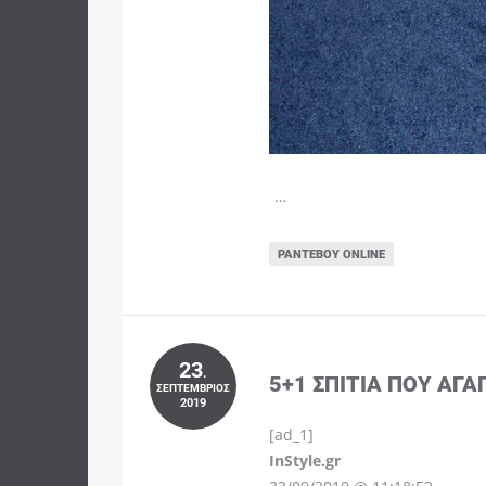
…
ΡΑΝΤΕΒΟΎ ONLINE
23
.
5+1 ΣΠΊΤΙΑ ΠΟΥ ΑΓΑ
ΣΕΠΤΈΜΒΡΙΟΣ
2019
[ad_1]
InStyle.gr