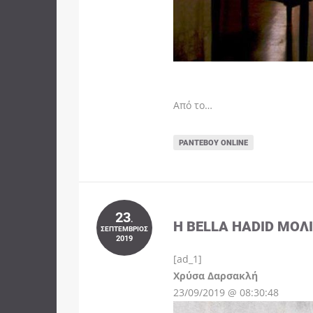
Από το…
ΡΑΝΤΕΒΟΎ ONLINE
23
.
Η BELLA HADID ΜΌΛ
ΣΕΠΤΈΜΒΡΙΟΣ
2019
[ad_1]
Instagram
Χρύσα Δαρσακλή
23/09/2019 @ 08:30:48