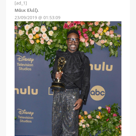
[ad_1]
Instagram
Μάικ Ελέζι
23/09/2019 @ 01:53:09