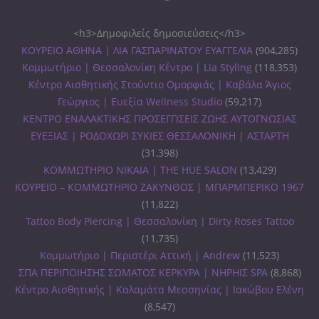
<h3>Δημοφιλείς δημοσιεύσεις</h3>
ΚΟΥΡΕΙΟ ΑΘΗΝΑ | ΛΙΑ ΓΑΣΠΑΡΙΝΑΤΟΥ ΕΥΑΓΓΕΛΙΑ
(904,285)
Κομμωτήριο | Θεσσαλονίκη Κέντρο | Lia Styling
(118,353)
Κέντρο Αισθητικής Στούντιο Ομορφιάς | Καβάλα Άγιος
Γεώργιος | Ευεξία Wellness Studio
(59,217)
ΚΕΝΤΡΟ ΕΝΑΛΑΚΤΙΚΗΣ ΠΡΟΣΕΓΓΙΣΕΙΣ ΖΩΗΣ ΑΥΤΟΓΝΩΣΙΑΣ
ΕΥΕΞΙΑΣ | ΡΟΔΟΧΩΡΙ ΣΥΚΙΕΣ ΘΕΣΣΑΛΟΝΙΚΗ | ΑΣΤΑΡΤΗ
(31,398)
ΚΟΜΜΩΤΗΡΙΟ ΝΙΚΑΙΑ | THE HUE SALON
(13,429)
ΚΟΥΡΕΙΟ – ΚΟΜΜΩΤΗΡΙΟ ΖΑΚΥΝΘΟΣ | ΜΠΑΡΜΠΕΡΙΚΟ 1967
(11,822)
Tattoo Body Piercing | Θεσσαλονίκη | Dirty Roses Tattoo
(11,735)
Κομμωτήριο | Περιστέρι Αττική | Andrew
(11,523)
ΣΠΑ ΠΕΡΙΠΟΙΗΣΗΣ ΣΩΜΑΤΟΣ ΚΕΡΚΥΡΑ | ΝΗΡΗΙΣ SPA
(8,868)
Κέντρο Αισθητικής | Καλαμάτα Μεσσηνίας | Ιακώβου Ελένη
(8,547)