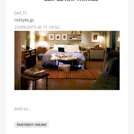
[ad_1]
InStyle.gr
23/09/2019 @ 11:18:52
Από το…
ΡΑΝΤΕΒΟΎ ONLINE