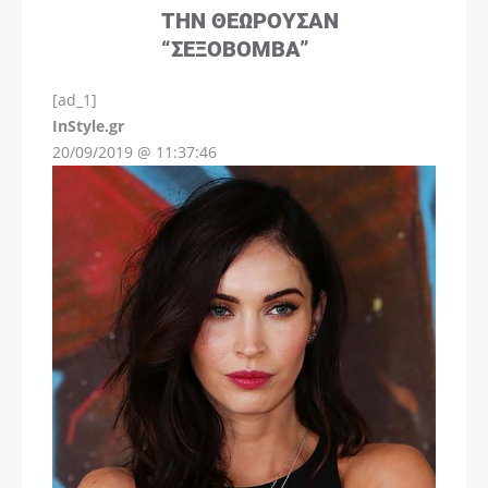
ΤΗΝ ΘΕΩΡΟΎΣΑΝ
“ΣΕΞΟΒΌΜΒΑ”
[ad_1]
InStyle.gr
20/09/2019 @ 11:37:46