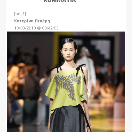
[ad_1]
Instagram
Kατερίνα Πιπέρη
19/09/2019 @ 03:42:03