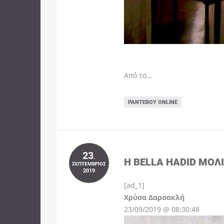
Από το…
ΡΑΝΤΕΒΟΎ ONLINE
23
.
Η BELLA HADID ΜΌΛ
ΣΕΠΤΈΜΒΡΙΟΣ
2019
[ad_1]
Instagram
Χρύσα Δαρσακλή
23/09/2019 @ 08:30:48