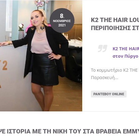
8
.
K2 THE HAIR L
ΝΟΈΜΒΡΙΟΣ
2021
ΠΕΡΙΠΟΊΗΣΗΣ Σ
K2 THE HAI
στον Πύργο
Το κομμωτήριο K2 THE 
Παρασκευή…
ΡΑΝΤΕΒΟΎ ONLINE
ΨΕ ΙΣΤΟΡΊΑ ΜΕ ΤΗ ΝΊΚΗ ΤΟΥ ΣΤΑ ΒΡΑΒΕΊΑ EMM