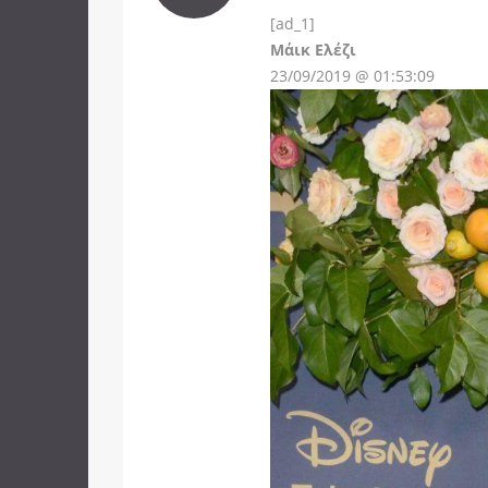
[ad_1]
Instagram
Μάικ Ελέζι
23/09/2019 @ 01:53:09