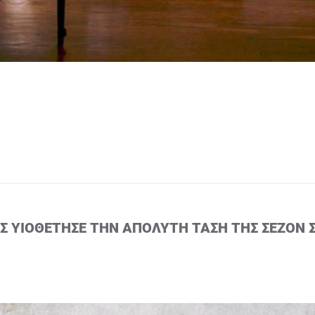
ΙΣ ΥΙΟΘΈΤΗΣΕ ΤΗΝ ΑΠΌΛΥΤΗ ΤΆΣΗ ΤΗΣ ΣΕΖΌΝ 