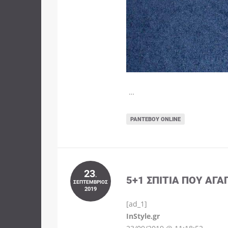
…
ΡΑΝΤΕΒΟΎ ONLINE
23
.
5+1 ΣΠΊΤΙΑ ΠΟΥ ΑΓΑ
ΣΕΠΤΈΜΒΡΙΟΣ
2019
[ad_1]
InStyle.gr