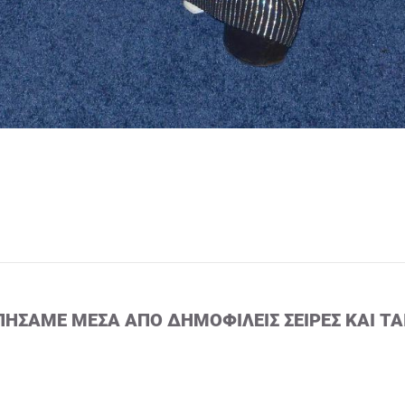
ΠΉΣΑΜΕ ΜΈΣΑ ΑΠΌ ΔΗΜΟΦΙΛΕΊΣ ΣΕΙΡΈΣ ΚΑΙ ΤΑ