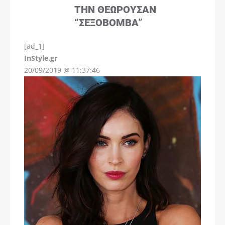
ΤΗΝ ΘΕΩΡΟΎΣΑΝ
“ΣΕΞΟΒΌΜΒΑ”
[ad_1]
InStyle.gr
20/09/2019 @ 11:37:46