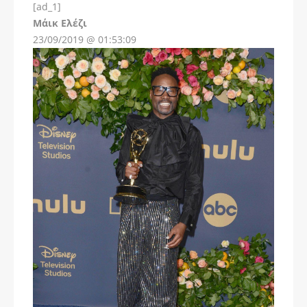
[ad_1]
Instagram
Μάικ Ελέζι
23/09/2019 @ 01:53:09