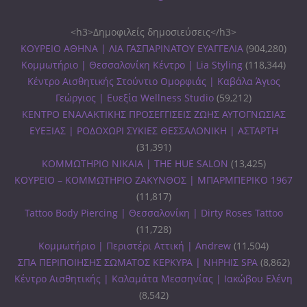
<h3>Δημοφιλείς δημοσιεύσεις</h3>
ΚΟΥΡΕΙΟ ΑΘΗΝΑ | ΛΙΑ ΓΑΣΠΑΡΙΝΑΤΟΥ ΕΥΑΓΓΕΛΙΑ
(904,280)
Κομμωτήριο | Θεσσαλονίκη Κέντρο | Lia Styling
(118,344)
Κέντρο Αισθητικής Στούντιο Ομορφιάς | Καβάλα Άγιος
Γεώργιος | Ευεξία Wellness Studio
(59,212)
ΚΕΝΤΡΟ ΕΝΑΛΑΚΤΙΚΗΣ ΠΡΟΣΕΓΓΙΣΕΙΣ ΖΩΗΣ ΑΥΤΟΓΝΩΣΙΑΣ
ΕΥΕΞΙΑΣ | ΡΟΔΟΧΩΡΙ ΣΥΚΙΕΣ ΘΕΣΣΑΛΟΝΙΚΗ | ΑΣΤΑΡΤΗ
(31,391)
ΚΟΜΜΩΤΗΡΙΟ ΝΙΚΑΙΑ | THE HUE SALON
(13,425)
ΚΟΥΡΕΙΟ – ΚΟΜΜΩΤΗΡΙΟ ΖΑΚΥΝΘΟΣ | ΜΠΑΡΜΠΕΡΙΚΟ 1967
(11,817)
Tattoo Body Piercing | Θεσσαλονίκη | Dirty Roses Tattoo
(11,728)
Κομμωτήριο | Περιστέρι Αττική | Andrew
(11,504)
ΣΠΑ ΠΕΡΙΠΟΙΗΣΗΣ ΣΩΜΑΤΟΣ ΚΕΡΚΥΡΑ | ΝΗΡΗΙΣ SPA
(8,862)
Κέντρο Αισθητικής | Καλαμάτα Μεσσηνίας | Ιακώβου Ελένη
(8,542)