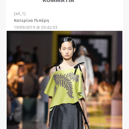
[ad_1]
Instagram
Kατερίνα Πιπέρη
19/09/2019 @ 03:42:03