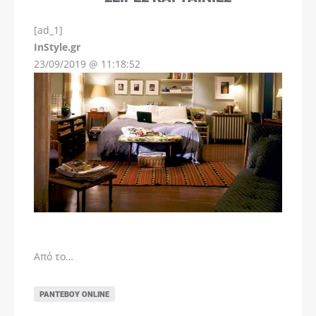
[ad_1]
InStyle.gr
23/09/2019 @ 11:18:52
Από το…
ΡΑΝΤΕΒΟΎ ONLINE