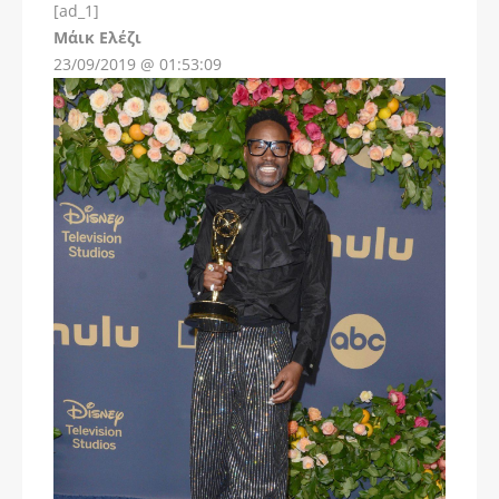
[ad_1]
Instagram
Μάικ Ελέζι
23/09/2019 @ 01:53:09