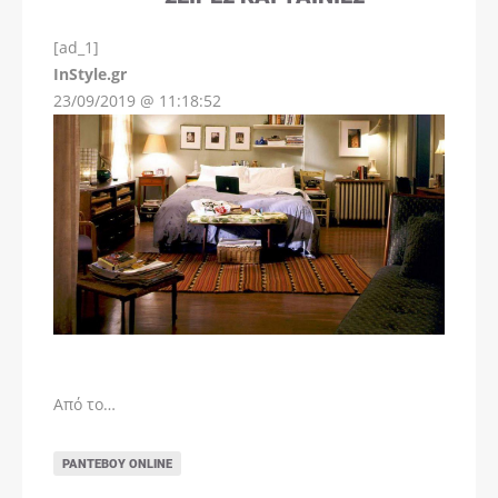
[ad_1]
InStyle.gr
23/09/2019 @ 11:18:52
Από το…
ΡΑΝΤΕΒΟΎ ONLINE