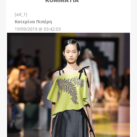
[ad_1]
Instagram
Kατερίνα Πιπέρη
19/09/2019 @ 03:42:03