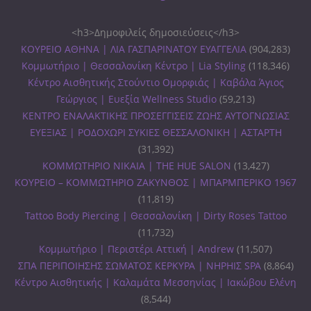
<h3>Δημοφιλείς δημοσιεύσεις</h3>
ΚΟΥΡΕΙΟ ΑΘΗΝΑ | ΛΙΑ ΓΑΣΠΑΡΙΝΑΤΟΥ ΕΥΑΓΓΕΛΙΑ
(904,283)
Κομμωτήριο | Θεσσαλονίκη Κέντρο | Lia Styling
(118,346)
Κέντρο Αισθητικής Στούντιο Ομορφιάς | Καβάλα Άγιος
Γεώργιος | Ευεξία Wellness Studio
(59,213)
ΚΕΝΤΡΟ ΕΝΑΛΑΚΤΙΚΗΣ ΠΡΟΣΕΓΓΙΣΕΙΣ ΖΩΗΣ ΑΥΤΟΓΝΩΣΙΑΣ
ΕΥΕΞΙΑΣ | ΡΟΔΟΧΩΡΙ ΣΥΚΙΕΣ ΘΕΣΣΑΛΟΝΙΚΗ | ΑΣΤΑΡΤΗ
(31,392)
ΚΟΜΜΩΤΗΡΙΟ ΝΙΚΑΙΑ | THE HUE SALON
(13,427)
ΚΟΥΡΕΙΟ – ΚΟΜΜΩΤΗΡΙΟ ΖΑΚΥΝΘΟΣ | ΜΠΑΡΜΠΕΡΙΚΟ 1967
(11,819)
Tattoo Body Piercing | Θεσσαλονίκη | Dirty Roses Tattoo
(11,732)
Κομμωτήριο | Περιστέρι Αττική | Andrew
(11,507)
ΣΠΑ ΠΕΡΙΠΟΙΗΣΗΣ ΣΩΜΑΤΟΣ ΚΕΡΚΥΡΑ | ΝΗΡΗΙΣ SPA
(8,864)
Κέντρο Αισθητικής | Καλαμάτα Μεσσηνίας | Ιακώβου Ελένη
(8,544)