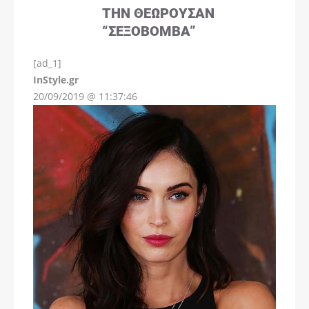
ΤΗΝ ΘΕΩΡΟΎΣΑΝ
“ΣΕΞΟΒΌΜΒΑ”
[ad_1]
InStyle.gr
20/09/2019 @ 11:37:46