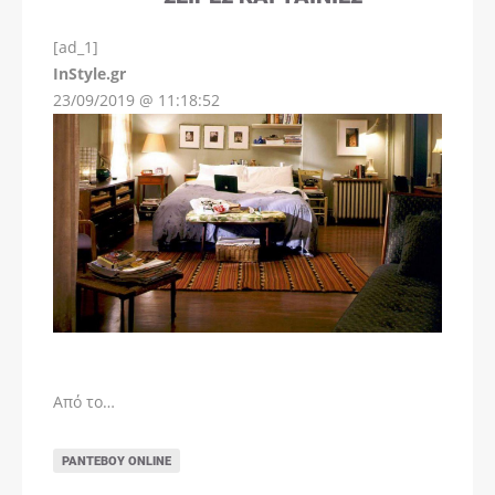
[ad_1]
InStyle.gr
23/09/2019 @ 11:18:52
Από το…
ΡΑΝΤΕΒΟΎ ONLINE