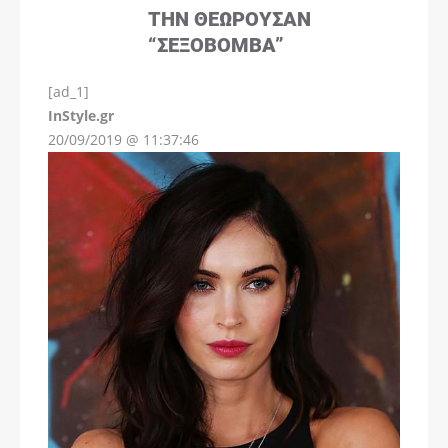
ΤΗΝ ΘΕΩΡΟΎΣΑΝ
“ΣΕΞΟΒΌΜΒΑ”
[ad_1]
InStyle.gr
20/09/2019 @ 11:37:46