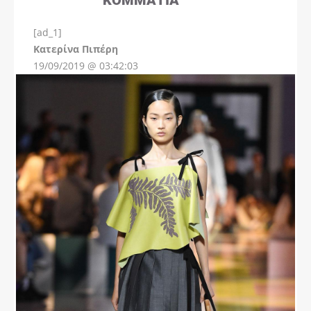
[ad_1]
Instagram
Kατερίνα Πιπέρη
19/09/2019 @ 03:42:03