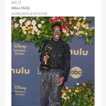
[ad_1]
Instagram
Μάικ Ελέζι
23/09/2019 @ 01:53:09