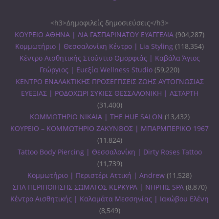
<h3>Δημοφιλείς δημοσιεύσεις</h3>
ΚΟΥΡΕΙΟ ΑΘΗΝΑ | ΛΙΑ ΓΑΣΠΑΡΙΝΑΤΟΥ ΕΥΑΓΓΕΛΙΑ
(904,287)
Κομμωτήριο | Θεσσαλονίκη Κέντρο | Lia Styling
(118,354)
Κέντρο Αισθητικής Στούντιο Ομορφιάς | Καβάλα Άγιος
Γεώργιος | Ευεξία Wellness Studio
(59,220)
ΚΕΝΤΡΟ ΕΝΑΛΑΚΤΙΚΗΣ ΠΡΟΣΕΓΓΙΣΕΙΣ ΖΩΗΣ ΑΥΤΟΓΝΩΣΙΑΣ
ΕΥΕΞΙΑΣ | ΡΟΔΟΧΩΡΙ ΣΥΚΙΕΣ ΘΕΣΣΑΛΟΝΙΚΗ | ΑΣΤΑΡΤΗ
(31,400)
ΚΟΜΜΩΤΗΡΙΟ ΝΙΚΑΙΑ | THE HUE SALON
(13,432)
ΚΟΥΡΕΙΟ – ΚΟΜΜΩΤΗΡΙΟ ΖΑΚΥΝΘΟΣ | ΜΠΑΡΜΠΕΡΙΚΟ 1967
(11,824)
Tattoo Body Piercing | Θεσσαλονίκη | Dirty Roses Tattoo
(11,739)
Κομμωτήριο | Περιστέρι Αττική | Andrew
(11,528)
ΣΠΑ ΠΕΡΙΠΟΙΗΣΗΣ ΣΩΜΑΤΟΣ ΚΕΡΚΥΡΑ | ΝΗΡΗΙΣ SPA
(8,870)
Κέντρο Αισθητικής | Καλαμάτα Μεσσηνίας | Ιακώβου Ελένη
(8,549)