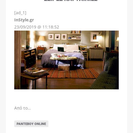
[ad_1]
InStyle.gr
23/09/2019 @ 11:18:52
Από το…
ΡΑΝΤΕΒΟΎ ONLINE