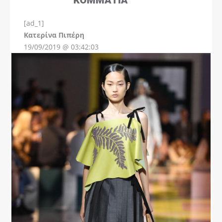
[ad_1]
Instagram
Kατερίνα Πιπέρη
19/09/2019 @ 03:42:03