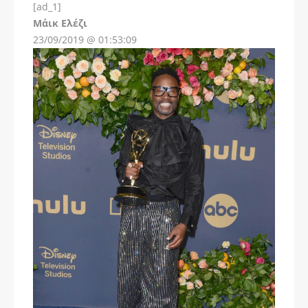
[ad_1]
Instagram
Μάικ Ελέζι
23/09/2019 @ 01:53:09