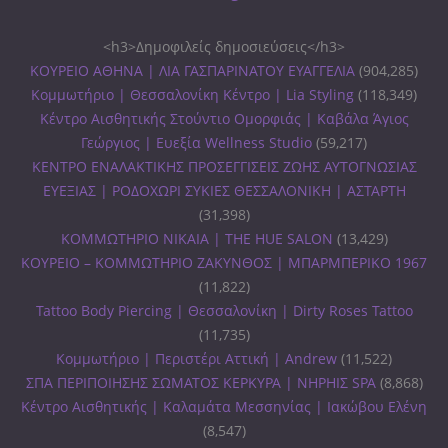
<h3>Δημοφιλείς δημοσιεύσεις</h3>
ΚΟΥΡΕΙΟ ΑΘΗΝΑ | ΛΙΑ ΓΑΣΠΑΡΙΝΑΤΟΥ ΕΥΑΓΓΕΛΙΑ
(904,285)
Κομμωτήριο | Θεσσαλονίκη Κέντρο | Lia Styling
(118,349)
Κέντρο Αισθητικής Στούντιο Ομορφιάς | Καβάλα Άγιος
Γεώργιος | Ευεξία Wellness Studio
(59,217)
ΚΕΝΤΡΟ ΕΝΑΛΑΚΤΙΚΗΣ ΠΡΟΣΕΓΓΙΣΕΙΣ ΖΩΗΣ ΑΥΤΟΓΝΩΣΙΑΣ
ΕΥΕΞΙΑΣ | ΡΟΔΟΧΩΡΙ ΣΥΚΙΕΣ ΘΕΣΣΑΛΟΝΙΚΗ | ΑΣΤΑΡΤΗ
(31,398)
ΚΟΜΜΩΤΗΡΙΟ ΝΙΚΑΙΑ | THE HUE SALON
(13,429)
ΚΟΥΡΕΙΟ – ΚΟΜΜΩΤΗΡΙΟ ΖΑΚΥΝΘΟΣ | ΜΠΑΡΜΠΕΡΙΚΟ 1967
(11,822)
Tattoo Body Piercing | Θεσσαλονίκη | Dirty Roses Tattoo
(11,735)
Κομμωτήριο | Περιστέρι Αττική | Andrew
(11,522)
ΣΠΑ ΠΕΡΙΠΟΙΗΣΗΣ ΣΩΜΑΤΟΣ ΚΕΡΚΥΡΑ | ΝΗΡΗΙΣ SPA
(8,868)
Κέντρο Αισθητικής | Καλαμάτα Μεσσηνίας | Ιακώβου Ελένη
(8,547)