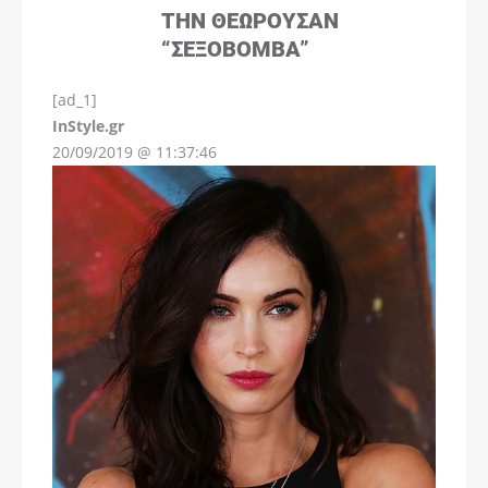
ΤΗΝ ΘΕΩΡΟΎΣΑΝ
“ΣΕΞΟΒΌΜΒΑ”
[ad_1]
InStyle.gr
20/09/2019 @ 11:37:46