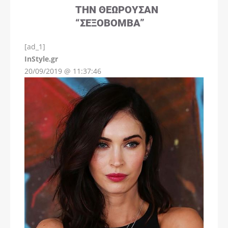
ΤΗΝ ΘΕΩΡΟΎΣΑΝ
“ΣΕΞΟΒΌΜΒΑ”
[ad_1]
InStyle.gr
20/09/2019 @ 11:37:46