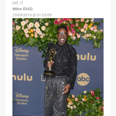
[ad_1]
Instagram
Μάικ Ελέζι
23/09/2019 @ 01:53:09