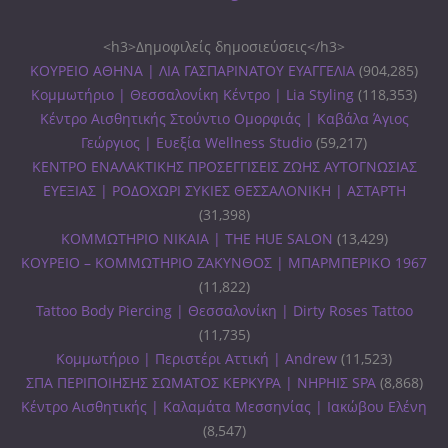
<h3>Δημοφιλείς δημοσιεύσεις</h3>
ΚΟΥΡΕΙΟ ΑΘΗΝΑ | ΛΙΑ ΓΑΣΠΑΡΙΝΑΤΟΥ ΕΥΑΓΓΕΛΙΑ
(904,285)
Κομμωτήριο | Θεσσαλονίκη Κέντρο | Lia Styling
(118,353)
Κέντρο Αισθητικής Στούντιο Ομορφιάς | Καβάλα Άγιος
Γεώργιος | Ευεξία Wellness Studio
(59,217)
ΚΕΝΤΡΟ ΕΝΑΛΑΚΤΙΚΗΣ ΠΡΟΣΕΓΓΙΣΕΙΣ ΖΩΗΣ ΑΥΤΟΓΝΩΣΙΑΣ
ΕΥΕΞΙΑΣ | ΡΟΔΟΧΩΡΙ ΣΥΚΙΕΣ ΘΕΣΣΑΛΟΝΙΚΗ | ΑΣΤΑΡΤΗ
(31,398)
ΚΟΜΜΩΤΗΡΙΟ ΝΙΚΑΙΑ | THE HUE SALON
(13,429)
ΚΟΥΡΕΙΟ – ΚΟΜΜΩΤΗΡΙΟ ΖΑΚΥΝΘΟΣ | ΜΠΑΡΜΠΕΡΙΚΟ 1967
(11,822)
Tattoo Body Piercing | Θεσσαλονίκη | Dirty Roses Tattoo
(11,735)
Κομμωτήριο | Περιστέρι Αττική | Andrew
(11,523)
ΣΠΑ ΠΕΡΙΠΟΙΗΣΗΣ ΣΩΜΑΤΟΣ ΚΕΡΚΥΡΑ | ΝΗΡΗΙΣ SPA
(8,868)
Κέντρο Αισθητικής | Καλαμάτα Μεσσηνίας | Ιακώβου Ελένη
(8,547)