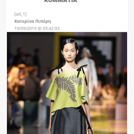
[ad_1]
Instagram
Kατερίνα Πιπέρη
19/09/2019 @ 03:42:03