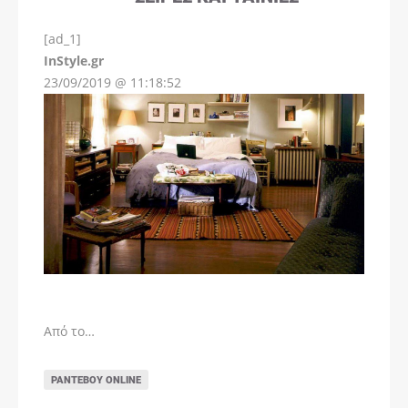
[ad_1]
InStyle.gr
23/09/2019 @ 11:18:52
Από το…
ΡΑΝΤΕΒΟΎ ONLINE