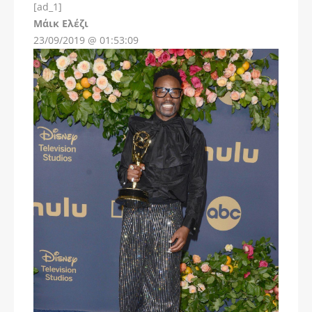
[ad_1]
Instagram
Μάικ Ελέζι
23/09/2019 @ 01:53:09