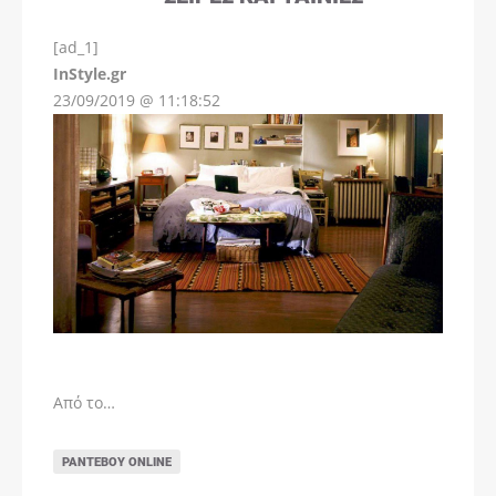
[ad_1]
InStyle.gr
23/09/2019 @ 11:18:52
Από το…
ΡΑΝΤΕΒΟΎ ONLINE