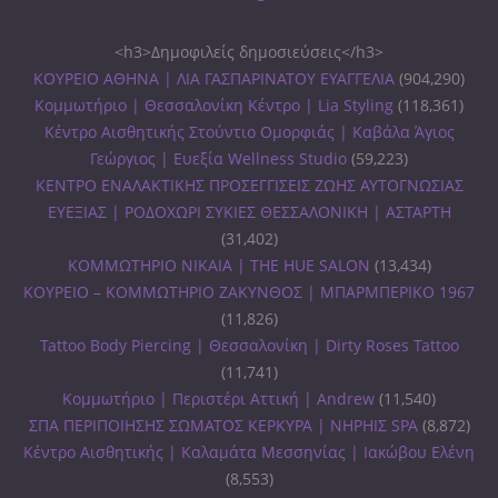
<h3>Δημοφιλείς δημοσιεύσεις</h3>
ΚΟΥΡΕΙΟ ΑΘΗΝΑ | ΛΙΑ ΓΑΣΠΑΡΙΝΑΤΟΥ ΕΥΑΓΓΕΛΙΑ
(904,290)
Κομμωτήριο | Θεσσαλονίκη Κέντρο | Lia Styling
(118,361)
Κέντρο Αισθητικής Στούντιο Ομορφιάς | Καβάλα Άγιος
Γεώργιος | Ευεξία Wellness Studio
(59,223)
ΚΕΝΤΡΟ ΕΝΑΛΑΚΤΙΚΗΣ ΠΡΟΣΕΓΓΙΣΕΙΣ ΖΩΗΣ ΑΥΤΟΓΝΩΣΙΑΣ
ΕΥΕΞΙΑΣ | ΡΟΔΟΧΩΡΙ ΣΥΚΙΕΣ ΘΕΣΣΑΛΟΝΙΚΗ | ΑΣΤΑΡΤΗ
(31,402)
ΚΟΜΜΩΤΗΡΙΟ ΝΙΚΑΙΑ | THE HUE SALON
(13,434)
ΚΟΥΡΕΙΟ – ΚΟΜΜΩΤΗΡΙΟ ΖΑΚΥΝΘΟΣ | ΜΠΑΡΜΠΕΡΙΚΟ 1967
(11,826)
Tattoo Body Piercing | Θεσσαλονίκη | Dirty Roses Tattoo
(11,741)
Κομμωτήριο | Περιστέρι Αττική | Andrew
(11,540)
ΣΠΑ ΠΕΡΙΠΟΙΗΣΗΣ ΣΩΜΑΤΟΣ ΚΕΡΚΥΡΑ | ΝΗΡΗΙΣ SPA
(8,872)
Κέντρο Αισθητικής | Καλαμάτα Μεσσηνίας | Ιακώβου Ελένη
(8,553)