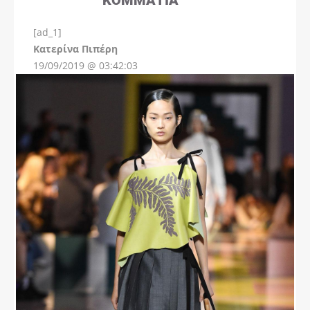
[ad_1]
Instagram
Kατερίνα Πιπέρη
19/09/2019 @ 03:42:03