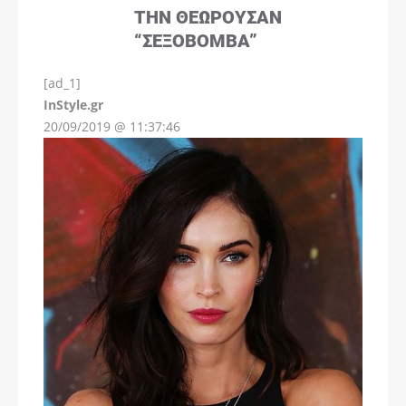
ΤΗΝ ΘΕΩΡΟΎΣΑΝ
“ΣΕΞΟΒΌΜΒΑ”
[ad_1]
InStyle.gr
20/09/2019 @ 11:37:46