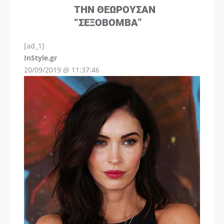
ΤΗΝ ΘΕΩΡΟΎΣΑΝ
“ΣΕΞΟΒΌΜΒΑ”
[ad_1]
InStyle.gr
20/09/2019 @ 11:37:46