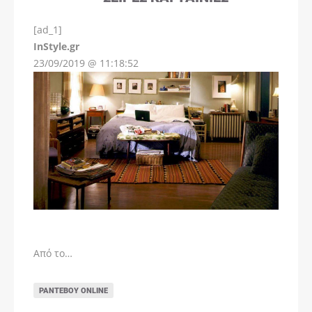
[ad_1]
InStyle.gr
23/09/2019 @ 11:18:52
Από το…
ΡΑΝΤΕΒΟΎ ONLINE