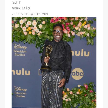
[ad_1]
Instagram
Μάικ Ελέζι
23/09/2019 @ 01:53:09