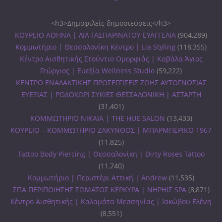
<h3>Δημοφιλείς δημοσιεύσεις</h3>
ΚΟΥΡΕΙΟ ΑΘΗΝΑ | ΛΙΑ ΓΑΣΠΑΡΙΝΑΤΟΥ ΕΥΑΓΓΕΛΙΑ
(904,289)
Κομμωτήριο | Θεσσαλονίκη Κέντρο | Lia Styling
(118,355)
Κέντρο Αισθητικής Στούντιο Ομορφιάς | Καβάλα Άγιος
Γεώργιος | Ευεξία Wellness Studio
(59,222)
ΚΕΝΤΡΟ ΕΝΑΛΑΚΤΙΚΗΣ ΠΡΟΣΕΓΓΙΣΕΙΣ ΖΩΗΣ ΑΥΤΟΓΝΩΣΙΑΣ
ΕΥΕΞΙΑΣ | ΡΟΔΟΧΩΡΙ ΣΥΚΙΕΣ ΘΕΣΣΑΛΟΝΙΚΗ | ΑΣΤΑΡΤΗ
(31,401)
ΚΟΜΜΩΤΗΡΙΟ ΝΙΚΑΙΑ | THE HUE SALON
(13,433)
ΚΟΥΡΕΙΟ – ΚΟΜΜΩΤΗΡΙΟ ΖΑΚΥΝΘΟΣ | ΜΠΑΡΜΠΕΡΙΚΟ 1967
(11,825)
Tattoo Body Piercing | Θεσσαλονίκη | Dirty Roses Tattoo
(11,740)
Κομμωτήριο | Περιστέρι Αττική | Andrew
(11,535)
ΣΠΑ ΠΕΡΙΠΟΙΗΣΗΣ ΣΩΜΑΤΟΣ ΚΕΡΚΥΡΑ | ΝΗΡΗΙΣ SPA
(8,871)
Κέντρο Αισθητικής | Καλαμάτα Μεσσηνίας | Ιακώβου Ελένη
(8,551)