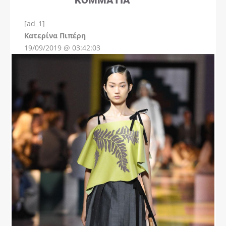
[ad_1]
Instagram
Kατερίνα Πιπέρη
19/09/2019 @ 03:42:03