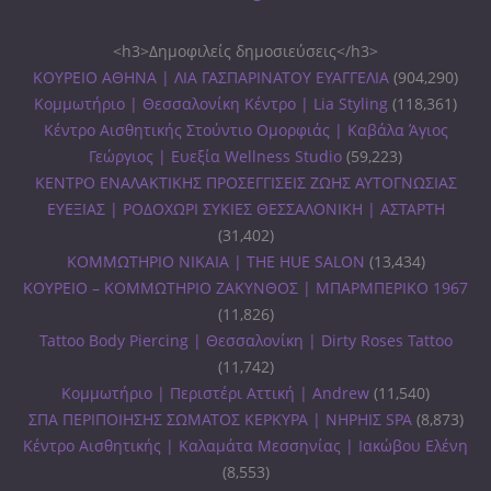
<h3>Δημοφιλείς δημοσιεύσεις</h3>
ΚΟΥΡΕΙΟ ΑΘΗΝΑ | ΛΙΑ ΓΑΣΠΑΡΙΝΑΤΟΥ ΕΥΑΓΓΕΛΙΑ
(904,290)
Κομμωτήριο | Θεσσαλονίκη Κέντρο | Lia Styling
(118,361)
Κέντρο Αισθητικής Στούντιο Ομορφιάς | Καβάλα Άγιος
Γεώργιος | Ευεξία Wellness Studio
(59,223)
ΚΕΝΤΡΟ ΕΝΑΛΑΚΤΙΚΗΣ ΠΡΟΣΕΓΓΙΣΕΙΣ ΖΩΗΣ ΑΥΤΟΓΝΩΣΙΑΣ
ΕΥΕΞΙΑΣ | ΡΟΔΟΧΩΡΙ ΣΥΚΙΕΣ ΘΕΣΣΑΛΟΝΙΚΗ | ΑΣΤΑΡΤΗ
(31,402)
ΚΟΜΜΩΤΗΡΙΟ ΝΙΚΑΙΑ | THE HUE SALON
(13,434)
ΚΟΥΡΕΙΟ – ΚΟΜΜΩΤΗΡΙΟ ΖΑΚΥΝΘΟΣ | ΜΠΑΡΜΠΕΡΙΚΟ 1967
(11,826)
Tattoo Body Piercing | Θεσσαλονίκη | Dirty Roses Tattoo
(11,742)
Κομμωτήριο | Περιστέρι Αττική | Andrew
(11,540)
ΣΠΑ ΠΕΡΙΠΟΙΗΣΗΣ ΣΩΜΑΤΟΣ ΚΕΡΚΥΡΑ | ΝΗΡΗΙΣ SPA
(8,873)
Κέντρο Αισθητικής | Καλαμάτα Μεσσηνίας | Ιακώβου Ελένη
(8,553)