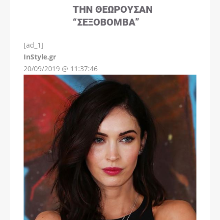
ΤΗΝ ΘΕΩΡΟΎΣΑΝ
“ΣΕΞΟΒΌΜΒΑ”
[ad_1]
InStyle.gr
20/09/2019 @ 11:37:46