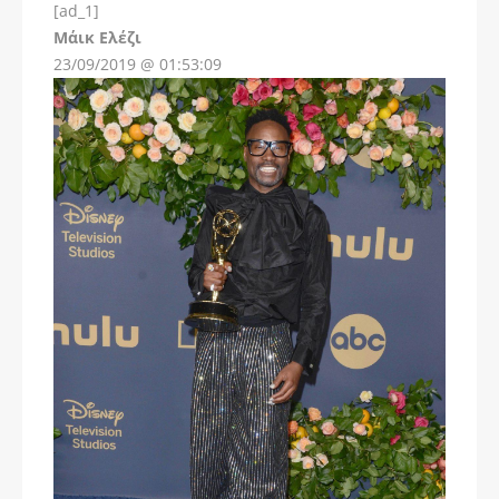
[ad_1]
Instagram
Μάικ Ελέζι
23/09/2019 @ 01:53:09