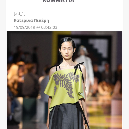
[ad_1]
Instagram
Kατερίνα Πιπέρη
19/09/2019 @ 03:42:03