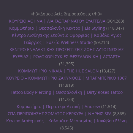
<h3>Δημοφιλείς δημοσιεύσεις</h3>
ΚΟΥΡΕΙΟ ΑΘΗΝΑ | ΛΙΑ ΓΑΣΠΑΡΙΝΑΤΟΥ ΕΥΑΓΓΕΛΙΑ
(904,283)
Κομμωτήριο | Θεσσαλονίκη Κέντρο | Lia Styling
(118,347)
Κέντρο Αισθητικής Στούντιο Ομορφιάς | Καβάλα Άγιος
Γεώργιος | Ευεξία Wellness Studio
(59,214)
ΚΕΝΤΡΟ ΕΝΑΛΑΚΤΙΚΗΣ ΠΡΟΣΕΓΓΙΣΕΙΣ ΖΩΗΣ ΑΥΤΟΓΝΩΣΙΑΣ
ΕΥΕΞΙΑΣ | ΡΟΔΟΧΩΡΙ ΣΥΚΙΕΣ ΘΕΣΣΑΛΟΝΙΚΗ | ΑΣΤΑΡΤΗ
(31,395)
ΚΟΜΜΩΤΗΡΙΟ ΝΙΚΑΙΑ | THE HUE SALON
(13,427)
ΚΟΥΡΕΙΟ – ΚΟΜΜΩΤΗΡΙΟ ΖΑΚΥΝΘΟΣ | ΜΠΑΡΜΠΕΡΙΚΟ 1967
(11,819)
Tattoo Body Piercing | Θεσσαλονίκη | Dirty Roses Tattoo
(11,733)
Κομμωτήριο | Περιστέρι Αττική | Andrew
(11,514)
ΣΠΑ ΠΕΡΙΠΟΙΗΣΗΣ ΣΩΜΑΤΟΣ ΚΕΡΚΥΡΑ | ΝΗΡΗΙΣ SPA
(8,865)
Κέντρο Αισθητικής | Καλαμάτα Μεσσηνίας | Ιακώβου Ελένη
(8,545)