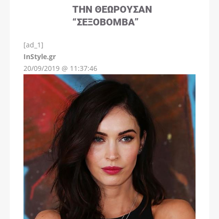
ΤΗΝ ΘΕΩΡΟΎΣΑΝ
“ΣΕΞΟΒΌΜΒΑ”
[ad_1]
InStyle.gr
20/09/2019 @ 11:37:46