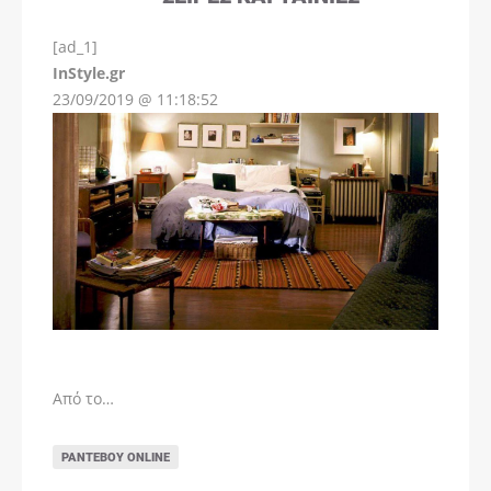
[ad_1]
InStyle.gr
23/09/2019 @ 11:18:52
Από το…
ΡΑΝΤΕΒΟΎ ONLINE