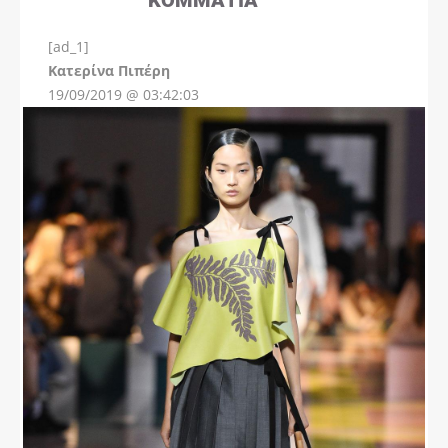
[ad_1]
Instagram
Kατερίνα Πιπέρη
19/09/2019 @ 03:42:03