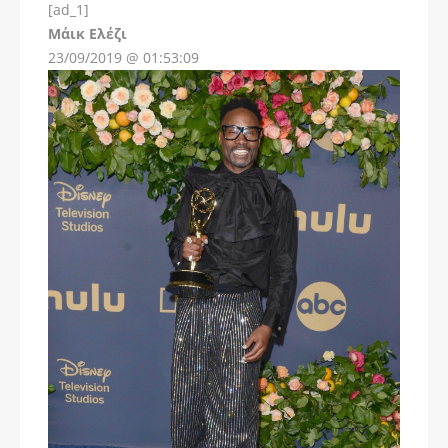
[ad_1]
Instagram
Μάικ Ελέζι
23/09/2019 @ 01:53:09