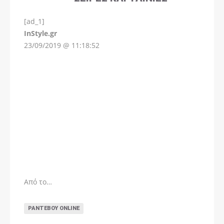
[ad_1]
InStyle.gr
23/09/2019 @ 11:18:52
Από το…
ΡΑΝΤΕΒΟΎ ONLINE