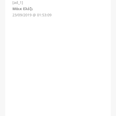
[ad_1]
Instagram
Μάικ Ελέζι
23/09/2019 @ 01:53:09