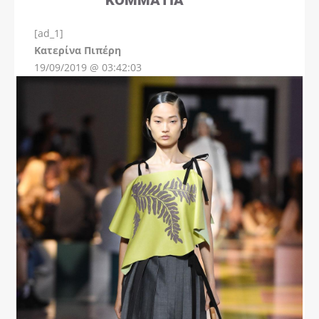
[ad_1]
Instagram
Kατερίνα Πιπέρη
19/09/2019 @ 03:42:03