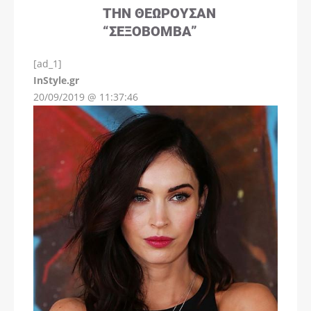
ΤΗΝ ΘΕΩΡΟΎΣΑΝ
“ΣΕΞΟΒΌΜΒΑ”
[ad_1]
InStyle.gr
20/09/2019 @ 11:37:46