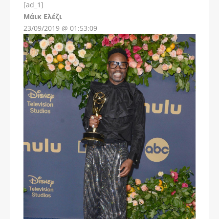
[ad_1]
Instagram
Μάικ Ελέζι
23/09/2019 @ 01:53:09