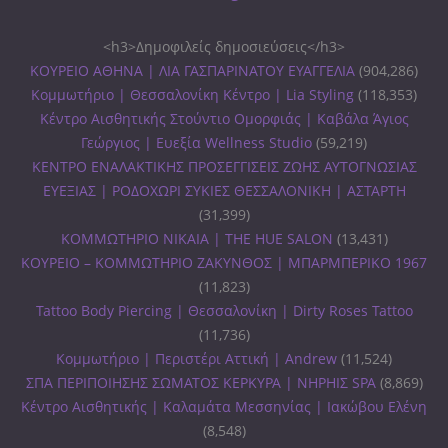
<h3>Δημοφιλείς δημοσιεύσεις</h3>
ΚΟΥΡΕΙΟ ΑΘΗΝΑ | ΛΙΑ ΓΑΣΠΑΡΙΝΑΤΟΥ ΕΥΑΓΓΕΛΙΑ
(904,286)
Κομμωτήριο | Θεσσαλονίκη Κέντρο | Lia Styling
(118,353)
Κέντρο Αισθητικής Στούντιο Ομορφιάς | Καβάλα Άγιος
Γεώργιος | Ευεξία Wellness Studio
(59,219)
ΚΕΝΤΡΟ ΕΝΑΛΑΚΤΙΚΗΣ ΠΡΟΣΕΓΓΙΣΕΙΣ ΖΩΗΣ ΑΥΤΟΓΝΩΣΙΑΣ
ΕΥΕΞΙΑΣ | ΡΟΔΟΧΩΡΙ ΣΥΚΙΕΣ ΘΕΣΣΑΛΟΝΙΚΗ | ΑΣΤΑΡΤΗ
(31,399)
ΚΟΜΜΩΤΗΡΙΟ ΝΙΚΑΙΑ | THE HUE SALON
(13,431)
ΚΟΥΡΕΙΟ – ΚΟΜΜΩΤΗΡΙΟ ΖΑΚΥΝΘΟΣ | ΜΠΑΡΜΠΕΡΙΚΟ 1967
(11,823)
Tattoo Body Piercing | Θεσσαλονίκη | Dirty Roses Tattoo
(11,736)
Κομμωτήριο | Περιστέρι Αττική | Andrew
(11,524)
ΣΠΑ ΠΕΡΙΠΟΙΗΣΗΣ ΣΩΜΑΤΟΣ ΚΕΡΚΥΡΑ | ΝΗΡΗΙΣ SPA
(8,869)
Κέντρο Αισθητικής | Καλαμάτα Μεσσηνίας | Ιακώβου Ελένη
(8,548)