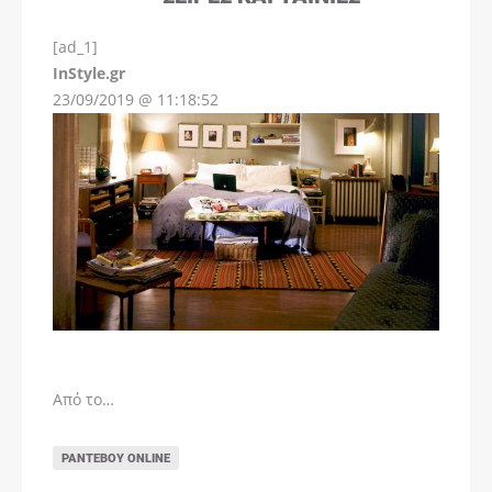
[ad_1]
InStyle.gr
23/09/2019 @ 11:18:52
Από το…
ΡΑΝΤΕΒΟΎ ONLINE