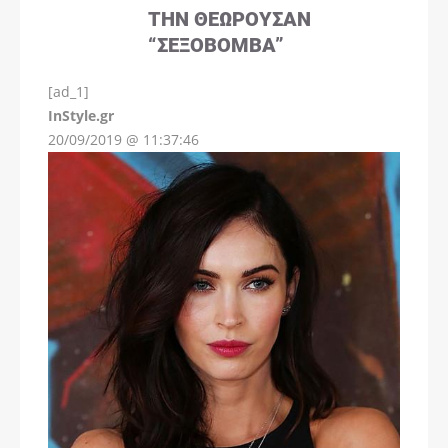
ΤΗΝ ΘΕΩΡΟΎΣΑΝ
“ΣΕΞΟΒΌΜΒΑ”
[ad_1]
InStyle.gr
20/09/2019 @ 11:37:46