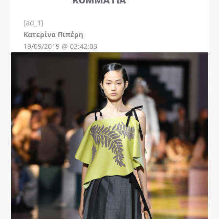
[ad_1]
Instagram
Kατερίνα Πιπέρη
19/09/2019 @ 03:42:03