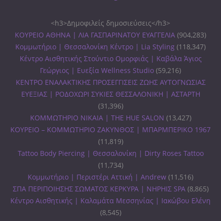
<h3>Δημοφιλείς δημοσιεύσεις</h3>
ΚΟΥΡΕΙΟ ΑΘΗΝΑ | ΛΙΑ ΓΑΣΠΑΡΙΝΑΤΟΥ ΕΥΑΓΓΕΛΙΑ
(904,283)
Κομμωτήριο | Θεσσαλονίκη Κέντρο | Lia Styling
(118,347)
Κέντρο Αισθητικής Στούντιο Ομορφιάς | Καβάλα Άγιος
Γεώργιος | Ευεξία Wellness Studio
(59,216)
ΚΕΝΤΡΟ ΕΝΑΛΑΚΤΙΚΗΣ ΠΡΟΣΕΓΓΙΣΕΙΣ ΖΩΗΣ ΑΥΤΟΓΝΩΣΙΑΣ
ΕΥΕΞΙΑΣ | ΡΟΔΟΧΩΡΙ ΣΥΚΙΕΣ ΘΕΣΣΑΛΟΝΙΚΗ | ΑΣΤΑΡΤΗ
(31,396)
ΚΟΜΜΩΤΗΡΙΟ ΝΙΚΑΙΑ | THE HUE SALON
(13,427)
ΚΟΥΡΕΙΟ – ΚΟΜΜΩΤΗΡΙΟ ΖΑΚΥΝΘΟΣ | ΜΠΑΡΜΠΕΡΙΚΟ 1967
(11,819)
Tattoo Body Piercing | Θεσσαλονίκη | Dirty Roses Tattoo
(11,734)
Κομμωτήριο | Περιστέρι Αττική | Andrew
(11,516)
ΣΠΑ ΠΕΡΙΠΟΙΗΣΗΣ ΣΩΜΑΤΟΣ ΚΕΡΚΥΡΑ | ΝΗΡΗΙΣ SPA
(8,865)
Κέντρο Αισθητικής | Καλαμάτα Μεσσηνίας | Ιακώβου Ελένη
(8,545)