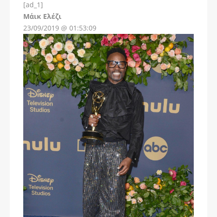
[ad_1]
Instagram
Μάικ Ελέζι
23/09/2019 @ 01:53:09