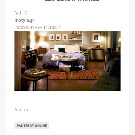
[ad_1]
InStyle.gr
23/09/2019 @ 11:18:52
Από το…
ΡΑΝΤΕΒΟΎ ONLINE