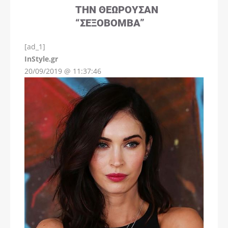
ΤΗΝ ΘΕΩΡΟΎΣΑΝ
“ΣΕΞΟΒΌΜΒΑ”
[ad_1]
InStyle.gr
20/09/2019 @ 11:37:46