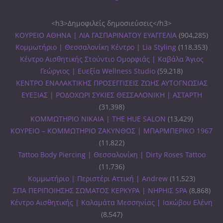
<h3>Δημοφιλείς δημοσιεύσεις</h3>
ΚΟΥΡΕΙΟ ΑΘΗΝΑ | ΛΙΑ ΓΑΣΠΑΡΙΝΑΤΟΥ ΕΥΑΓΓΕΛΙΑ
(904,285)
Κομμωτήριο | Θεσσαλονίκη Κέντρο | Lia Styling
(118,353)
Κέντρο Αισθητικής Στούντιο Ομορφιάς | Καβάλα Άγιος
Γεώργιος | Ευεξία Wellness Studio
(59,218)
ΚΕΝΤΡΟ ΕΝΑΛΑΚΤΙΚΗΣ ΠΡΟΣΕΓΓΙΣΕΙΣ ΖΩΗΣ ΑΥΤΟΓΝΩΣΙΑΣ
ΕΥΕΞΙΑΣ | ΡΟΔΟΧΩΡΙ ΣΥΚΙΕΣ ΘΕΣΣΑΛΟΝΙΚΗ | ΑΣΤΑΡΤΗ
(31,398)
ΚΟΜΜΩΤΗΡΙΟ ΝΙΚΑΙΑ | THE HUE SALON
(13,429)
ΚΟΥΡΕΙΟ – ΚΟΜΜΩΤΗΡΙΟ ΖΑΚΥΝΘΟΣ | ΜΠΑΡΜΠΕΡΙΚΟ 1967
(11,822)
Tattoo Body Piercing | Θεσσαλονίκη | Dirty Roses Tattoo
(11,736)
Κομμωτήριο | Περιστέρι Αττική | Andrew
(11,523)
ΣΠΑ ΠΕΡΙΠΟΙΗΣΗΣ ΣΩΜΑΤΟΣ ΚΕΡΚΥΡΑ | ΝΗΡΗΙΣ SPA
(8,868)
Κέντρο Αισθητικής | Καλαμάτα Μεσσηνίας | Ιακώβου Ελένη
(8,547)