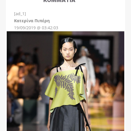
[ad_1]
Instagram
Kατερίνα Πιπέρη
19/09/2019 @ 03:42:03