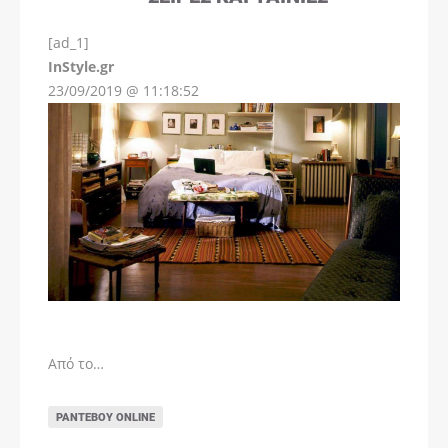
[ad_1]
InStyle.gr
23/09/2019 @ 11:18:52
Από το…
ΡΑΝΤΕΒΟΎ ONLINE