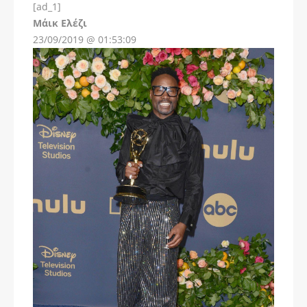
[ad_1]
Instagram
Μάικ Ελέζι
23/09/2019 @ 01:53:09