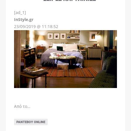
[ad_1]
InStyle.gr
23/09/2019 @ 11:18:52
Από το…
ΡΑΝΤΕΒΟΎ ONLINE