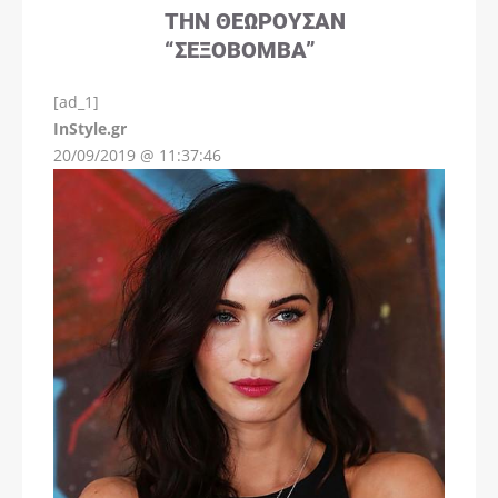
ΤΗΝ ΘΕΩΡΟΎΣΑΝ
“ΣΕΞΟΒΌΜΒΑ”
[ad_1]
InStyle.gr
20/09/2019 @ 11:37:46