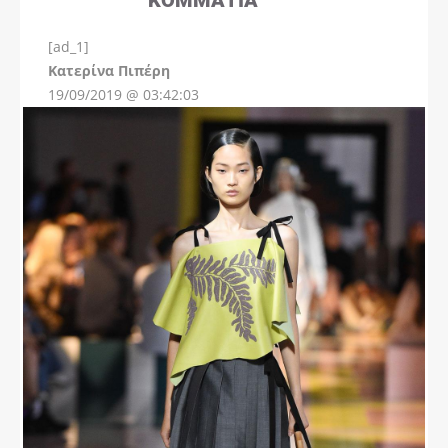
[ad_1]
Instagram
Kατερίνα Πιπέρη
19/09/2019 @ 03:42:03