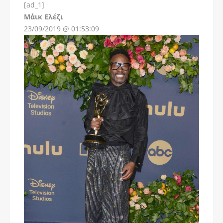
[ad_1]
Instagram
Μάικ Ελέζι
23/09/2019 @ 01:53:09