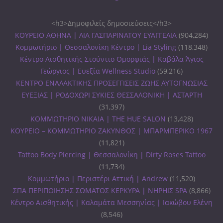
<h3>Δημοφιλείς δημοσιεύσεις</h3>
ΚΟΥΡΕΙΟ ΑΘΗΝΑ | ΛΙΑ ΓΑΣΠΑΡΙΝΑΤΟΥ ΕΥΑΓΓΕΛΙΑ
(904,284)
Κομμωτήριο | Θεσσαλονίκη Κέντρο | Lia Styling
(118,348)
Κέντρο Αισθητικής Στούντιο Ομορφιάς | Καβάλα Άγιος
Γεώργιος | Ευεξία Wellness Studio
(59,216)
ΚΕΝΤΡΟ ΕΝΑΛΑΚΤΙΚΗΣ ΠΡΟΣΕΓΓΙΣΕΙΣ ΖΩΗΣ ΑΥΤΟΓΝΩΣΙΑΣ
ΕΥΕΞΙΑΣ | ΡΟΔΟΧΩΡΙ ΣΥΚΙΕΣ ΘΕΣΣΑΛΟΝΙΚΗ | ΑΣΤΑΡΤΗ
(31,397)
ΚΟΜΜΩΤΗΡΙΟ ΝΙΚΑΙΑ | THE HUE SALON
(13,428)
ΚΟΥΡΕΙΟ – ΚΟΜΜΩΤΗΡΙΟ ΖΑΚΥΝΘΟΣ | ΜΠΑΡΜΠΕΡΙΚΟ 1967
(11,821)
Tattoo Body Piercing | Θεσσαλονίκη | Dirty Roses Tattoo
(11,734)
Κομμωτήριο | Περιστέρι Αττική | Andrew
(11,520)
ΣΠΑ ΠΕΡΙΠΟΙΗΣΗΣ ΣΩΜΑΤΟΣ ΚΕΡΚΥΡΑ | ΝΗΡΗΙΣ SPA
(8,866)
Κέντρο Αισθητικής | Καλαμάτα Μεσσηνίας | Ιακώβου Ελένη
(8,546)