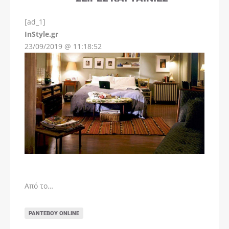
[ad_1]
InStyle.gr
23/09/2019 @ 11:18:52
Από το…
ΡΑΝΤΕΒΟΎ ONLINE