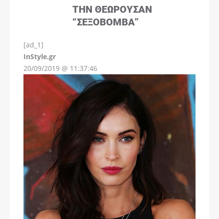
ΤΗΝ ΘΕΩΡΟΎΣΑΝ
“ΣΕΞΟΒΌΜΒΑ”
[ad_1]
InStyle.gr
20/09/2019 @ 11:37:46