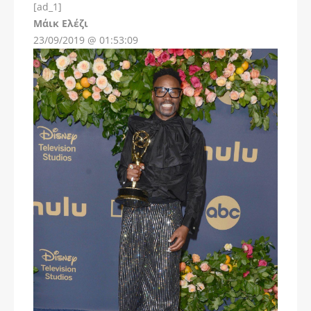
[ad_1]
Instagram
Μάικ Ελέζι
23/09/2019 @ 01:53:09