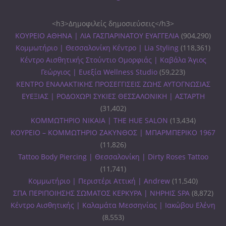
<h3>Δημοφιλείς δημοσιεύσεις</h3>
ΚΟΥΡΕΙΟ ΑΘΗΝΑ | ΛΙΑ ΓΑΣΠΑΡΙΝΑΤΟΥ ΕΥΑΓΓΕΛΙΑ
(904,290)
Κομμωτήριο | Θεσσαλονίκη Κέντρο | Lia Styling
(118,361)
Κέντρο Αισθητικής Στούντιο Ομορφιάς | Καβάλα Άγιος
Γεώργιος | Ευεξία Wellness Studio
(59,223)
ΚΕΝΤΡΟ ΕΝΑΛΑΚΤΙΚΗΣ ΠΡΟΣΕΓΓΙΣΕΙΣ ΖΩΗΣ ΑΥΤΟΓΝΩΣΙΑΣ
ΕΥΕΞΙΑΣ | ΡΟΔΟΧΩΡΙ ΣΥΚΙΕΣ ΘΕΣΣΑΛΟΝΙΚΗ | ΑΣΤΑΡΤΗ
(31,402)
ΚΟΜΜΩΤΗΡΙΟ ΝΙΚΑΙΑ | THE HUE SALON
(13,434)
ΚΟΥΡΕΙΟ – ΚΟΜΜΩΤΗΡΙΟ ΖΑΚΥΝΘΟΣ | ΜΠΑΡΜΠΕΡΙΚΟ 1967
(11,826)
Tattoo Body Piercing | Θεσσαλονίκη | Dirty Roses Tattoo
(11,741)
Κομμωτήριο | Περιστέρι Αττική | Andrew
(11,540)
ΣΠΑ ΠΕΡΙΠΟΙΗΣΗΣ ΣΩΜΑΤΟΣ ΚΕΡΚΥΡΑ | ΝΗΡΗΙΣ SPA
(8,872)
Κέντρο Αισθητικής | Καλαμάτα Μεσσηνίας | Ιακώβου Ελένη
(8,553)