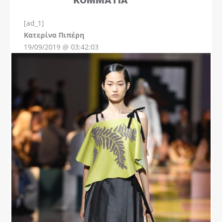
[ad_1]
Instagram
Kατερίνα Πιπέρη
19/09/2019 @ 03:42:03