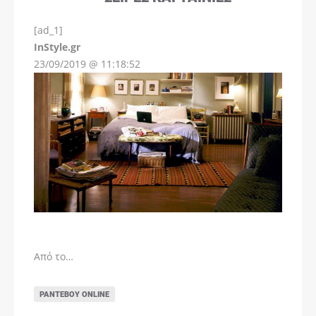
[ad_1]
InStyle.gr
23/09/2019 @ 11:18:52
Από το…
ΡΑΝΤΕΒΟΎ ONLINE