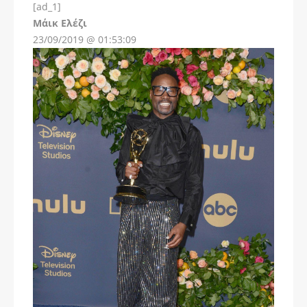
[ad_1]
Instagram
Μάικ Ελέζι
23/09/2019 @ 01:53:09