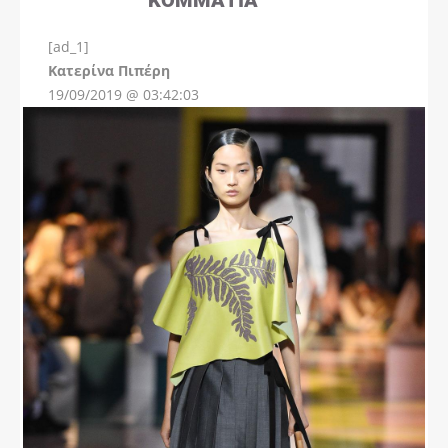
[ad_1]
Instagram
Kατερίνα Πιπέρη
19/09/2019 @ 03:42:03