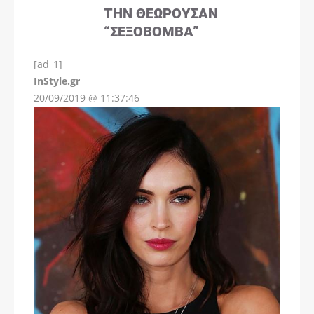
ΤΗΝ ΘΕΩΡΟΎΣΑΝ
“ΣΕΞΟΒΌΜΒΑ”
[ad_1]
InStyle.gr
20/09/2019 @ 11:37:46