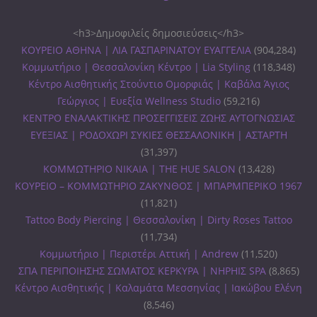
<h3>Δημοφιλείς δημοσιεύσεις</h3>
ΚΟΥΡΕΙΟ ΑΘΗΝΑ | ΛΙΑ ΓΑΣΠΑΡΙΝΑΤΟΥ ΕΥΑΓΓΕΛΙΑ
(904,284)
Κομμωτήριο | Θεσσαλονίκη Κέντρο | Lia Styling
(118,348)
Κέντρο Αισθητικής Στούντιο Ομορφιάς | Καβάλα Άγιος
Γεώργιος | Ευεξία Wellness Studio
(59,216)
ΚΕΝΤΡΟ ΕΝΑΛΑΚΤΙΚΗΣ ΠΡΟΣΕΓΓΙΣΕΙΣ ΖΩΗΣ ΑΥΤΟΓΝΩΣΙΑΣ
ΕΥΕΞΙΑΣ | ΡΟΔΟΧΩΡΙ ΣΥΚΙΕΣ ΘΕΣΣΑΛΟΝΙΚΗ | ΑΣΤΑΡΤΗ
(31,397)
ΚΟΜΜΩΤΗΡΙΟ ΝΙΚΑΙΑ | THE HUE SALON
(13,428)
ΚΟΥΡΕΙΟ – ΚΟΜΜΩΤΗΡΙΟ ΖΑΚΥΝΘΟΣ | ΜΠΑΡΜΠΕΡΙΚΟ 1967
(11,821)
Tattoo Body Piercing | Θεσσαλονίκη | Dirty Roses Tattoo
(11,734)
Κομμωτήριο | Περιστέρι Αττική | Andrew
(11,520)
ΣΠΑ ΠΕΡΙΠΟΙΗΣΗΣ ΣΩΜΑΤΟΣ ΚΕΡΚΥΡΑ | ΝΗΡΗΙΣ SPA
(8,865)
Κέντρο Αισθητικής | Καλαμάτα Μεσσηνίας | Ιακώβου Ελένη
(8,546)