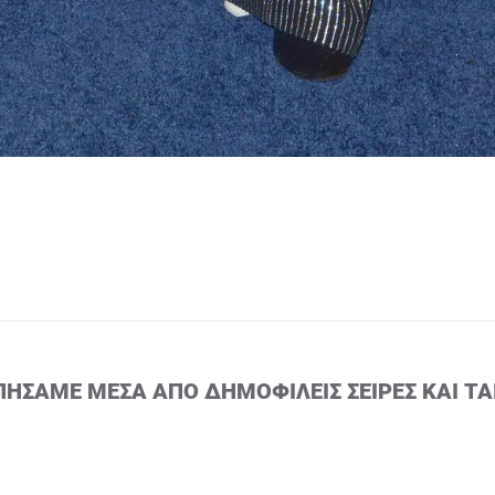
ΠΉΣΑΜΕ ΜΈΣΑ ΑΠΌ ΔΗΜΟΦΙΛΕΊΣ ΣΕΙΡΈΣ ΚΑΙ ΤΑ