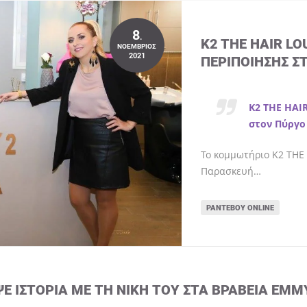
8
.
K2 THE HAIR L
ΝΟΈΜΒΡΙΟΣ
2021
ΠΕΡΙΠΟΊΗΣΗΣ Σ
K2 THE HAI
στον Πύργο
Το κομμωτήριο K2 THE 
Παρασκευή…
ΡΑΝΤΕΒΟΎ ONLINE
ΨΕ ΙΣΤΟΡΊΑ ΜΕ ΤΗ ΝΊΚΗ ΤΟΥ ΣΤΑ ΒΡΑΒΕΊΑ EMM