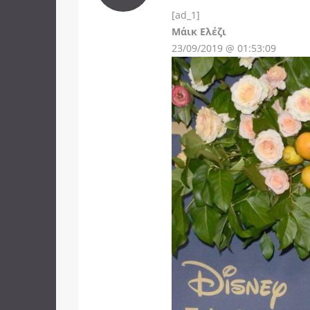
[ad_1]
Instagram
Μάικ Ελέζι
23/09/2019 @ 01:53:09