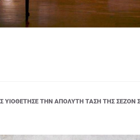
ΙΣ ΥΙΟΘΈΤΗΣΕ ΤΗΝ ΑΠΌΛΥΤΗ ΤΆΣΗ ΤΗΣ ΣΕΖΌΝ 