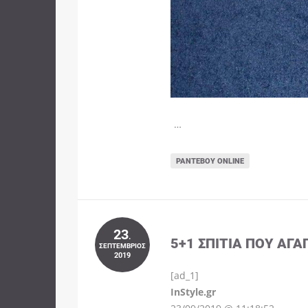
…
ΡΑΝΤΕΒΟΎ ONLINE
23
.
5+1 ΣΠΊΤΙΑ ΠΟΥ ΑΓΑ
ΣΕΠΤΈΜΒΡΙΟΣ
2019
[ad_1]
InStyle.gr