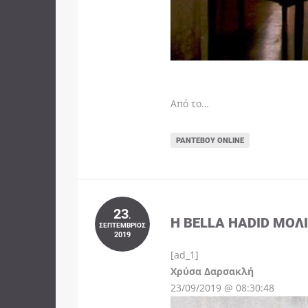
Από το…
ΡΑΝΤΕΒΟΎ ONLINE
23
.
Η BELLA HADID ΜΌΛ
ΣΕΠΤΈΜΒΡΙΟΣ
2019
[ad_1]
Instagram
Χρύσα Δαρσακλή
23/09/2019 @ 08:30:48