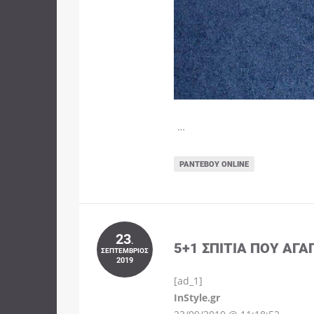
…
ΡΑΝΤΕΒΟΎ ONLINE
23
.
5+1 ΣΠΊΤΙΑ ΠΟΥ ΑΓΑ
ΣΕΠΤΈΜΒΡΙΟΣ
2019
[ad_1]
InStyle.gr