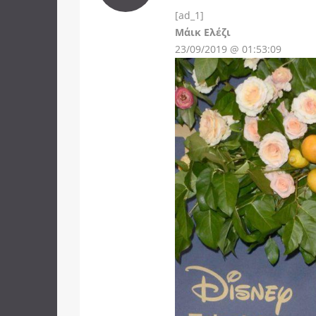
[ad_1]
Instagram
Μάικ Ελέζι
23/09/2019 @ 01:53:09