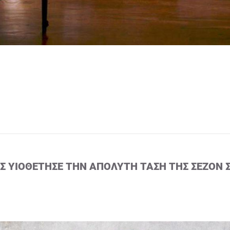
ΙΣ ΥΙΟΘΈΤΗΣΕ ΤΗΝ ΑΠΌΛΥΤΗ ΤΆΣΗ ΤΗΣ ΣΕΖΌΝ 