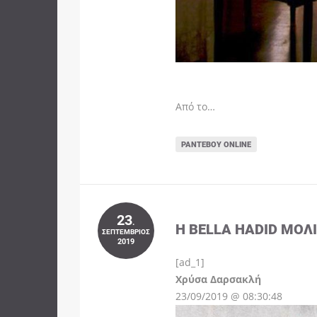
Από το…
ΡΑΝΤΕΒΟΎ ONLINE
23
.
Η BELLA HADID ΜΌΛ
ΣΕΠΤΈΜΒΡΙΟΣ
2019
[ad_1]
Instagram
Χρύσα Δαρσακλή
23/09/2019 @ 08:30:48