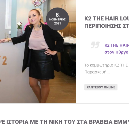
8
.
K2 THE HAIR L
ΝΟΈΜΒΡΙΟΣ
2021
ΠΕΡΙΠΟΊΗΣΗΣ Σ
K2 THE HAI
στον Πύργο
Το κομμωτήριο K2 THE 
Παρασκευή…
ΡΑΝΤΕΒΟΎ ONLINE
ΨΕ ΙΣΤΟΡΊΑ ΜΕ ΤΗ ΝΊΚΗ ΤΟΥ ΣΤΑ ΒΡΑΒΕΊΑ EMM