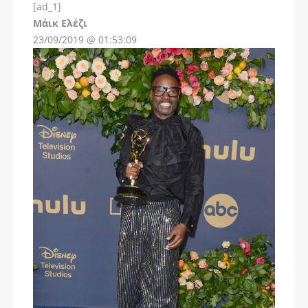
[ad_1]
Instagram
Μάικ Ελέζι
23/09/2019 @ 01:53:09