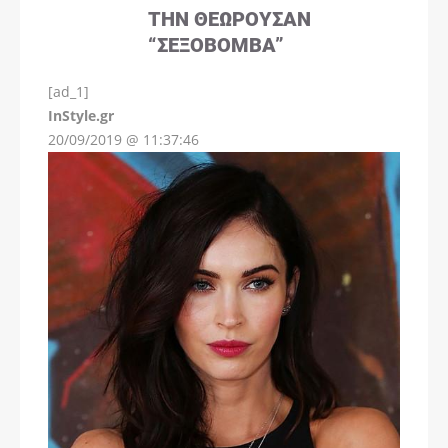
ΤΗΝ ΘΕΩΡΟΎΣΑΝ
“ΣΕΞΟΒΌΜΒΑ”
[ad_1]
InStyle.gr
20/09/2019 @ 11:37:46