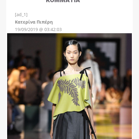
[ad_1]
Instagram
Kατερίνα Πιπέρη
19/09/2019 @ 03:42:03