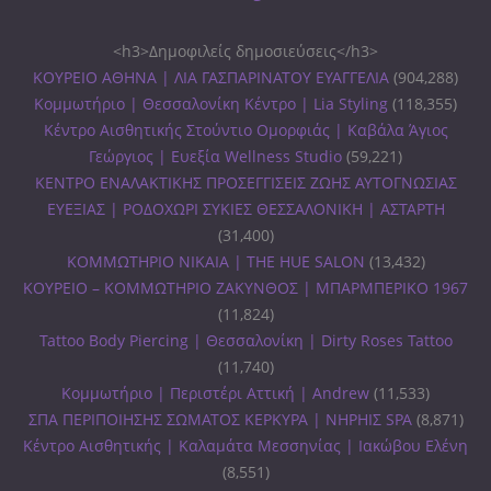
<h3>Δημοφιλείς δημοσιεύσεις</h3>
ΚΟΥΡΕΙΟ ΑΘΗΝΑ | ΛΙΑ ΓΑΣΠΑΡΙΝΑΤΟΥ ΕΥΑΓΓΕΛΙΑ
(904,288)
Κομμωτήριο | Θεσσαλονίκη Κέντρο | Lia Styling
(118,355)
Κέντρο Αισθητικής Στούντιο Ομορφιάς | Καβάλα Άγιος
Γεώργιος | Ευεξία Wellness Studio
(59,221)
ΚΕΝΤΡΟ ΕΝΑΛΑΚΤΙΚΗΣ ΠΡΟΣΕΓΓΙΣΕΙΣ ΖΩΗΣ ΑΥΤΟΓΝΩΣΙΑΣ
ΕΥΕΞΙΑΣ | ΡΟΔΟΧΩΡΙ ΣΥΚΙΕΣ ΘΕΣΣΑΛΟΝΙΚΗ | ΑΣΤΑΡΤΗ
(31,400)
ΚΟΜΜΩΤΗΡΙΟ ΝΙΚΑΙΑ | THE HUE SALON
(13,432)
ΚΟΥΡΕΙΟ – ΚΟΜΜΩΤΗΡΙΟ ΖΑΚΥΝΘΟΣ | ΜΠΑΡΜΠΕΡΙΚΟ 1967
(11,824)
Tattoo Body Piercing | Θεσσαλονίκη | Dirty Roses Tattoo
(11,740)
Κομμωτήριο | Περιστέρι Αττική | Andrew
(11,533)
ΣΠΑ ΠΕΡΙΠΟΙΗΣΗΣ ΣΩΜΑΤΟΣ ΚΕΡΚΥΡΑ | ΝΗΡΗΙΣ SPA
(8,871)
Κέντρο Αισθητικής | Καλαμάτα Μεσσηνίας | Ιακώβου Ελένη
(8,551)