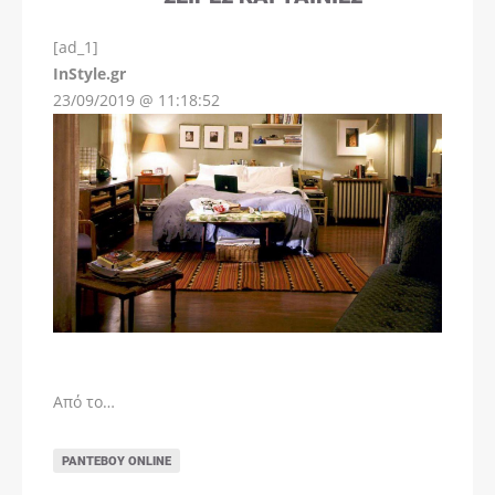
[ad_1]
InStyle.gr
23/09/2019 @ 11:18:52
Από το…
ΡΑΝΤΕΒΟΎ ONLINE