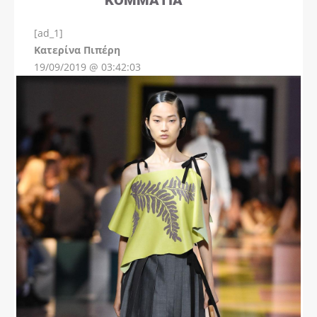
[ad_1]
Instagram
Kατερίνα Πιπέρη
19/09/2019 @ 03:42:03