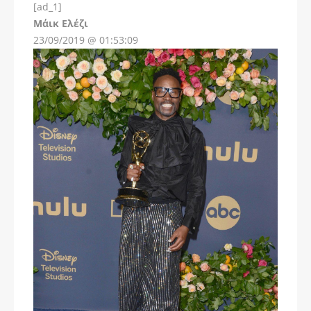
[ad_1]
Instagram
Μάικ Ελέζι
23/09/2019 @ 01:53:09