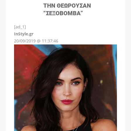
ΤΗΝ ΘΕΩΡΟΎΣΑΝ
“ΣΕΞΟΒΌΜΒΑ”
[ad_1]
InStyle.gr
20/09/2019 @ 11:37:46