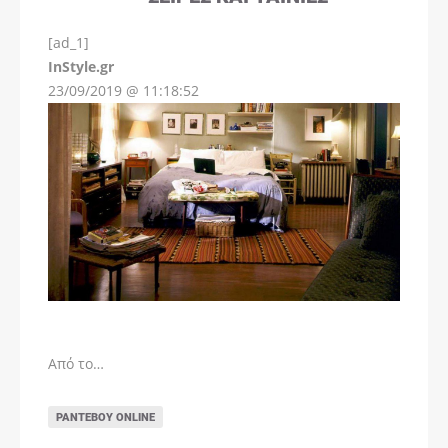
[ad_1]
InStyle.gr
23/09/2019 @ 11:18:52
Από το…
ΡΑΝΤΕΒΟΎ ONLINE