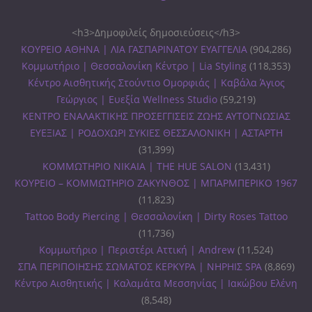
<h3>Δημοφιλείς δημοσιεύσεις</h3>
ΚΟΥΡΕΙΟ ΑΘΗΝΑ | ΛΙΑ ΓΑΣΠΑΡΙΝΑΤΟΥ ΕΥΑΓΓΕΛΙΑ
(904,286)
Κομμωτήριο | Θεσσαλονίκη Κέντρο | Lia Styling
(118,353)
Κέντρο Αισθητικής Στούντιο Ομορφιάς | Καβάλα Άγιος
Γεώργιος | Ευεξία Wellness Studio
(59,219)
ΚΕΝΤΡΟ ΕΝΑΛΑΚΤΙΚΗΣ ΠΡΟΣΕΓΓΙΣΕΙΣ ΖΩΗΣ ΑΥΤΟΓΝΩΣΙΑΣ
ΕΥΕΞΙΑΣ | ΡΟΔΟΧΩΡΙ ΣΥΚΙΕΣ ΘΕΣΣΑΛΟΝΙΚΗ | ΑΣΤΑΡΤΗ
(31,399)
ΚΟΜΜΩΤΗΡΙΟ ΝΙΚΑΙΑ | THE HUE SALON
(13,431)
ΚΟΥΡΕΙΟ – ΚΟΜΜΩΤΗΡΙΟ ΖΑΚΥΝΘΟΣ | ΜΠΑΡΜΠΕΡΙΚΟ 1967
(11,823)
Tattoo Body Piercing | Θεσσαλονίκη | Dirty Roses Tattoo
(11,736)
Κομμωτήριο | Περιστέρι Αττική | Andrew
(11,524)
ΣΠΑ ΠΕΡΙΠΟΙΗΣΗΣ ΣΩΜΑΤΟΣ ΚΕΡΚΥΡΑ | ΝΗΡΗΙΣ SPA
(8,869)
Κέντρο Αισθητικής | Καλαμάτα Μεσσηνίας | Ιακώβου Ελένη
(8,548)