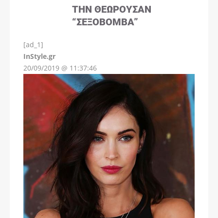
ΤΗΝ ΘΕΩΡΟΎΣΑΝ
“ΣΕΞΟΒΌΜΒΑ”
[ad_1]
InStyle.gr
20/09/2019 @ 11:37:46