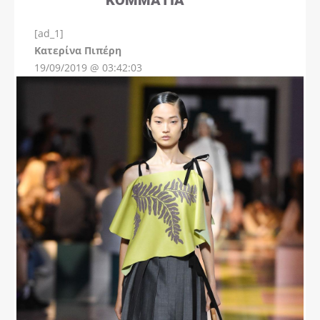
[ad_1]
Instagram
Kατερίνα Πιπέρη
19/09/2019 @ 03:42:03