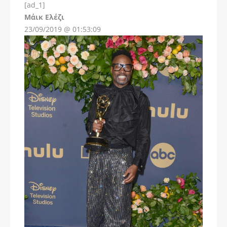
[ad_1]
Instagram
Μάικ Ελέζι
23/09/2019 @ 01:53:09