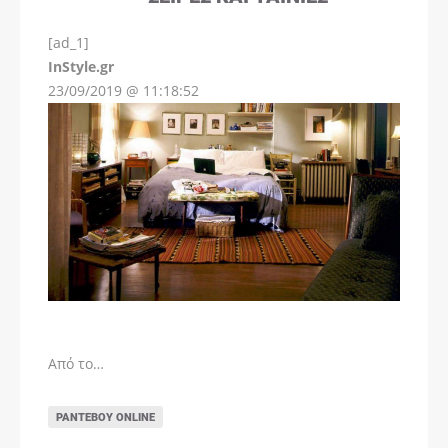
[ad_1]
InStyle.gr
23/09/2019 @ 11:18:52
Από το…
ΡΑΝΤΕΒΟΎ ONLINE