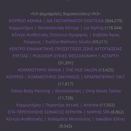
<h3>Δημοφιλείς δημοσιεύσεις</h3>
ΚΟΥΡΕΙΟ ΑΘΗΝΑ | ΛΙΑ ΓΑΣΠΑΡΙΝΑΤΟΥ ΕΥΑΓΓΕΛΙΑ
(904,279)
Κομμωτήριο | Θεσσαλονίκη Κέντρο | Lia Styling
(118,344)
Κέντρο Αισθητικής Στούντιο Ομορφιάς | Καβάλα Άγιος
Γεώργιος | Ευεξία Wellness Studio
(59,211)
ΚΕΝΤΡΟ ΕΝΑΛΑΚΤΙΚΗΣ ΠΡΟΣΕΓΓΙΣΕΙΣ ΖΩΗΣ ΑΥΤΟΓΝΩΣΙΑΣ
ΕΥΕΞΙΑΣ | ΡΟΔΟΧΩΡΙ ΣΥΚΙΕΣ ΘΕΣΣΑΛΟΝΙΚΗ | ΑΣΤΑΡΤΗ
(31,391)
ΚΟΜΜΩΤΗΡΙΟ ΝΙΚΑΙΑ | THE HUE SALON
(13,425)
ΚΟΥΡΕΙΟ – ΚΟΜΜΩΤΗΡΙΟ ΖΑΚΥΝΘΟΣ | ΜΠΑΡΜΠΕΡΙΚΟ 1967
(11,817)
Tattoo Body Piercing | Θεσσαλονίκη | Dirty Roses Tattoo
(11,728)
Κομμωτήριο | Περιστέρι Αττική | Andrew
(11,502)
ΣΠΑ ΠΕΡΙΠΟΙΗΣΗΣ ΣΩΜΑΤΟΣ ΚΕΡΚΥΡΑ | ΝΗΡΗΙΣ SPA
(8,862)
Κέντρο Αισθητικής | Καλαμάτα Μεσσηνίας | Ιακώβου Ελένη
(8,542)