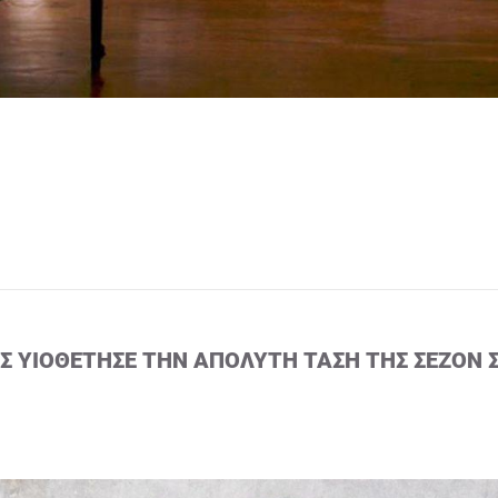
ΙΣ ΥΙΟΘΈΤΗΣΕ ΤΗΝ ΑΠΌΛΥΤΗ ΤΆΣΗ ΤΗΣ ΣΕΖΌΝ 