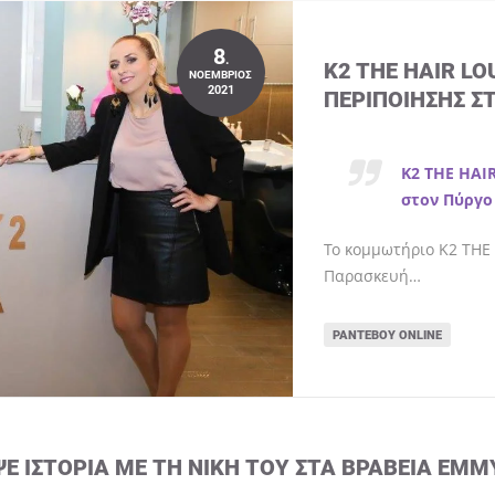
8
.
K2 THE HAIR L
ΝΟΈΜΒΡΙΟΣ
2021
ΠΕΡΙΠΟΊΗΣΗΣ Σ
K2 THE HAI
στον Πύργο
Το κομμωτήριο K2 THE 
Παρασκευή…
ΡΑΝΤΕΒΟΎ ONLINE
ΨΕ ΙΣΤΟΡΊΑ ΜΕ ΤΗ ΝΊΚΗ ΤΟΥ ΣΤΑ ΒΡΑΒΕΊΑ EMM