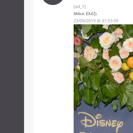
[ad_1]
Instagram
Μάικ Ελέζι
23/09/2019 @ 01:53:09