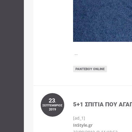
…
ΡΑΝΤΕΒΟΎ ONLINE
23
.
5+1 ΣΠΊΤΙΑ ΠΟΥ ΑΓΑ
ΣΕΠΤΈΜΒΡΙΟΣ
2019
[ad_1]
InStyle.gr