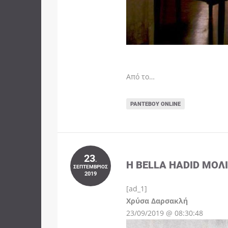
Από το…
ΡΑΝΤΕΒΟΎ ONLINE
23
.
Η BELLA HADID ΜΌΛ
ΣΕΠΤΈΜΒΡΙΟΣ
2019
[ad_1]
Instagram
Χρύσα Δαρσακλή
23/09/2019 @ 08:30:48