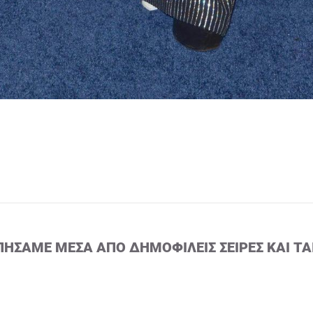
ΠΉΣΑΜΕ ΜΈΣΑ ΑΠΌ ΔΗΜΟΦΙΛΕΊΣ ΣΕΙΡΈΣ ΚΑΙ ΤΑ