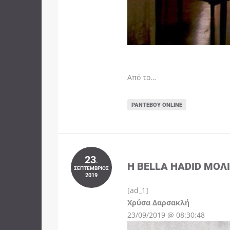
Από το…
ΡΑΝΤΕΒΟΎ ONLINE
23
.
Η BELLA HADID ΜΌΛ
ΣΕΠΤΈΜΒΡΙΟΣ
2019
[ad_1]
Instagram
Χρύσα Δαρσακλή
23/09/2019 @ 08:30:48