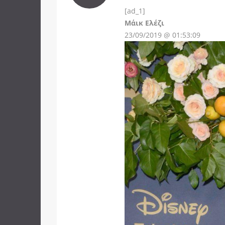
[ad_1]
Instagram
Μάικ Ελέζι
23/09/2019 @ 01:53:09