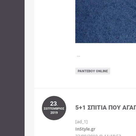
…
ΡΑΝΤΕΒΟΎ ONLINE
23
.
5+1 ΣΠΊΤΙΑ ΠΟΥ ΑΓΑ
ΣΕΠΤΈΜΒΡΙΟΣ
2019
[ad_1]
InStyle.gr