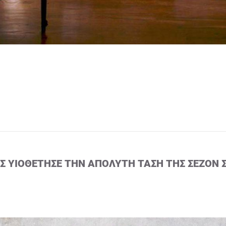
ΙΣ ΥΙΟΘΈΤΗΣΕ ΤΗΝ ΑΠΌΛΥΤΗ ΤΆΣΗ ΤΗΣ ΣΕΖΌΝ 