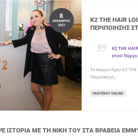
8
.
K2 THE HAIR L
ΝΟΈΜΒΡΙΟΣ
2021
ΠΕΡΙΠΟΊΗΣΗΣ Σ
K2 THE HAI
στον Πύργο
Το κομμωτήριο K2 THE 
Παρασκευή…
ΡΑΝΤΕΒΟΎ ONLINE
ΨΕ ΙΣΤΟΡΊΑ ΜΕ ΤΗ ΝΊΚΗ ΤΟΥ ΣΤΑ ΒΡΑΒΕΊΑ EMM