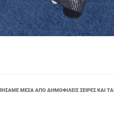
ΠΉΣΑΜΕ ΜΈΣΑ ΑΠΌ ΔΗΜΟΦΙΛΕΊΣ ΣΕΙΡΈΣ ΚΑΙ ΤΑ