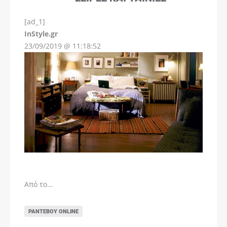
[ad_1]
InStyle.gr
23/09/2019 @ 11:18:52
Από το…
ΡΑΝΤΕΒΟΎ ONLINE