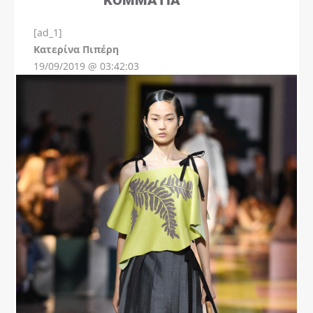
[ad_1]
Instagram
Kατερίνα Πιπέρη
19/09/2019 @ 03:42:03