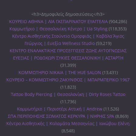
<h3>Δημοφιλείς δημοσιεύσεις</h3>
ΚΟΥΡΕΙΟ ΑΘΗΝΑ | ΛΙΑ ΓΑΣΠΑΡΙΝΑΤΟΥ ΕΥΑΓΓΕΛΙΑ
(904,286)
Κομμωτήριο | Θεσσαλονίκη Κέντρο | Lia Styling
(118,353)
Κέντρο Αισθητικής Στούντιο Ομορφιάς | Καβάλα Άγιος
Γεώργιος | Ευεξία Wellness Studio
(59,219)
ΚΕΝΤΡΟ ΕΝΑΛΑΚΤΙΚΗΣ ΠΡΟΣΕΓΓΙΣΕΙΣ ΖΩΗΣ ΑΥΤΟΓΝΩΣΙΑΣ
ΕΥΕΞΙΑΣ | ΡΟΔΟΧΩΡΙ ΣΥΚΙΕΣ ΘΕΣΣΑΛΟΝΙΚΗ | ΑΣΤΑΡΤΗ
(31,399)
ΚΟΜΜΩΤΗΡΙΟ ΝΙΚΑΙΑ | THE HUE SALON
(13,431)
ΚΟΥΡΕΙΟ – ΚΟΜΜΩΤΗΡΙΟ ΖΑΚΥΝΘΟΣ | ΜΠΑΡΜΠΕΡΙΚΟ 1967
(11,823)
Tattoo Body Piercing | Θεσσαλονίκη | Dirty Roses Tattoo
(11,736)
Κομμωτήριο | Περιστέρι Αττική | Andrew
(11,526)
ΣΠΑ ΠΕΡΙΠΟΙΗΣΗΣ ΣΩΜΑΤΟΣ ΚΕΡΚΥΡΑ | ΝΗΡΗΙΣ SPA
(8,869)
Κέντρο Αισθητικής | Καλαμάτα Μεσσηνίας | Ιακώβου Ελένη
(8,548)