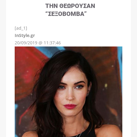
ΤΗΝ ΘΕΩΡΟΎΣΑΝ
“ΣΕΞΟΒΌΜΒΑ”
[ad_1]
InStyle.gr
20/09/2019 @ 11:37:46