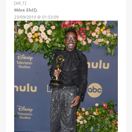
[ad_1]
Instagram
Μάικ Ελέζι
23/09/2019 @ 01:53:09