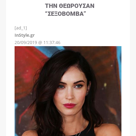
ΤΗΝ ΘΕΩΡΟΎΣΑΝ
“ΣΕΞΟΒΌΜΒΑ”
[ad_1]
InStyle.gr
20/09/2019 @ 11:37:46