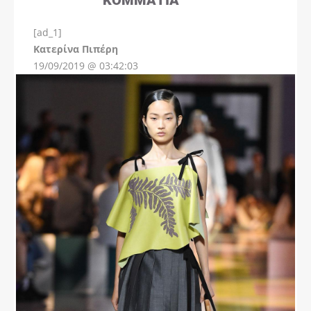
[ad_1]
Instagram
Kατερίνα Πιπέρη
19/09/2019 @ 03:42:03