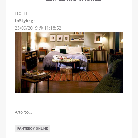
[ad_1]
InStyle.gr
23/09/2019 @ 11:18:52
Από το…
ΡΑΝΤΕΒΟΎ ONLINE