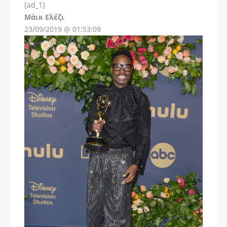
[ad_1]
Instagram
Μάικ Ελέζι
23/09/2019 @ 01:53:09