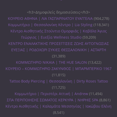
<h3>Δημοφιλείς δημοσιεύσεις</h3>
ΚΟΥΡΕΙΟ ΑΘΗΝΑ | ΛΙΑ ΓΑΣΠΑΡΙΝΑΤΟΥ ΕΥΑΓΓΕΛΙΑ
(904,278)
Κομμωτήριο | Θεσσαλονίκη Κέντρο | Lia Styling
(118,341)
Κέντρο Αισθητικής Στούντιο Ομορφιάς | Καβάλα Άγιος
Γεώργιος | Ευεξία Wellness Studio
(59,209)
ΚΕΝΤΡΟ ΕΝΑΛΑΚΤΙΚΗΣ ΠΡΟΣΕΓΓΙΣΕΙΣ ΖΩΗΣ ΑΥΤΟΓΝΩΣΙΑΣ
ΕΥΕΞΙΑΣ | ΡΟΔΟΧΩΡΙ ΣΥΚΙΕΣ ΘΕΣΣΑΛΟΝΙΚΗ | ΑΣΤΑΡΤΗ
(31,389)
ΚΟΜΜΩΤΗΡΙΟ ΝΙΚΑΙΑ | THE HUE SALON
(13,422)
ΚΟΥΡΕΙΟ – ΚΟΜΜΩΤΗΡΙΟ ΖΑΚΥΝΘΟΣ | ΜΠΑΡΜΠΕΡΙΚΟ 1967
(11,815)
Tattoo Body Piercing | Θεσσαλονίκη | Dirty Roses Tattoo
(11,725)
Κομμωτήριο | Περιστέρι Αττική | Andrew
(11,494)
ΣΠΑ ΠΕΡΙΠΟΙΗΣΗΣ ΣΩΜΑΤΟΣ ΚΕΡΚΥΡΑ | ΝΗΡΗΙΣ SPA
(8,861)
Κέντρο Αισθητικής | Καλαμάτα Μεσσηνίας | Ιακώβου Ελένη
(8,541)