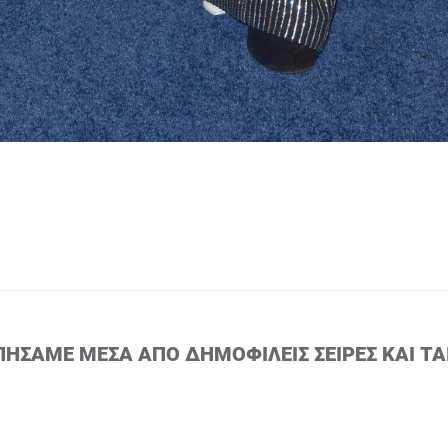
ΠΉΣΑΜΕ ΜΈΣΑ ΑΠΌ ΔΗΜΟΦΙΛΕΊΣ ΣΕΙΡΈΣ ΚΑΙ ΤΑ