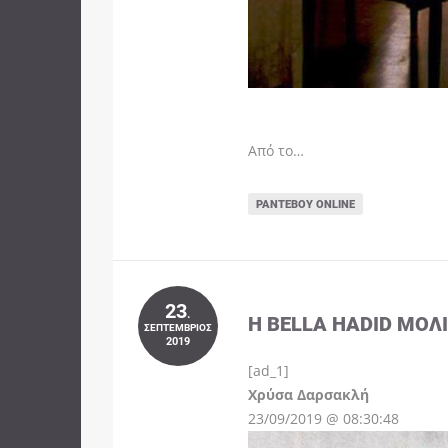
Από το…
ΡΑΝΤΕΒΟΎ ONLINE
23
.
Η BELLA HADID ΜΌΛ
ΣΕΠΤΈΜΒΡΙΟΣ
2019
[ad_1]
Instagram
Χρύσα Δαρσακλή
23/09/2019 @ 08:30:48