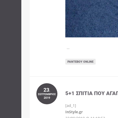
…
ΡΑΝΤΕΒΟΎ ONLINE
23
.
5+1 ΣΠΊΤΙΑ ΠΟΥ ΑΓΑ
ΣΕΠΤΈΜΒΡΙΟΣ
2019
[ad_1]
InStyle.gr