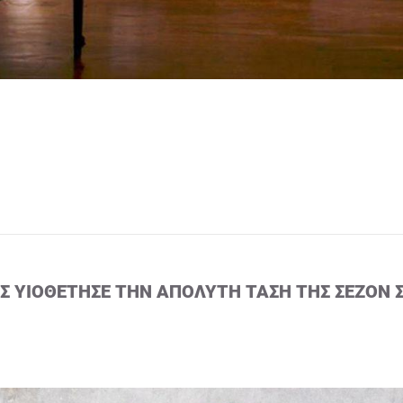
ΙΣ ΥΙΟΘΈΤΗΣΕ ΤΗΝ ΑΠΌΛΥΤΗ ΤΆΣΗ ΤΗΣ ΣΕΖΌΝ 