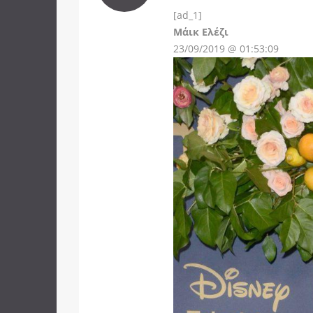
[ad_1]
Instagram
Μάικ Ελέζι
23/09/2019 @ 01:53:09