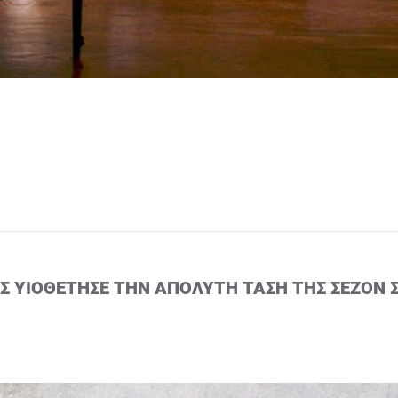
ΙΣ ΥΙΟΘΈΤΗΣΕ ΤΗΝ ΑΠΌΛΥΤΗ ΤΆΣΗ ΤΗΣ ΣΕΖΌΝ 