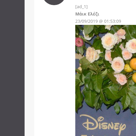
[ad_1]
Instagram
Μάικ Ελέζι
23/09/2019 @ 01:53:09