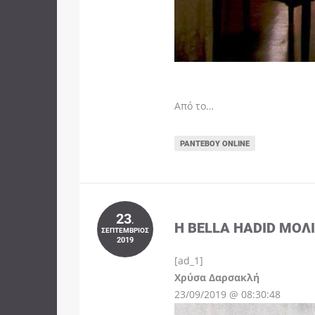
Από το…
ΡΑΝΤΕΒΟΎ ONLINE
23
.
Η BELLA HADID ΜΌΛ
ΣΕΠΤΈΜΒΡΙΟΣ
2019
[ad_1]
Instagram
Χρύσα Δαρσακλή
23/09/2019 @ 08:30:48