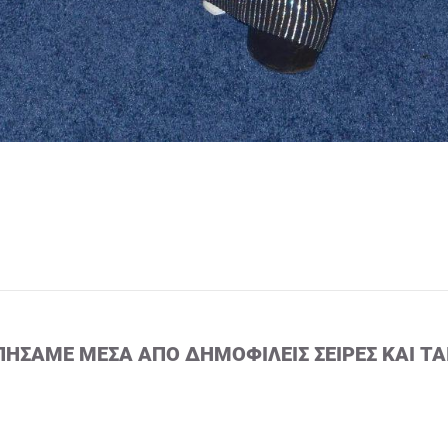
ΠΉΣΑΜΕ ΜΈΣΑ ΑΠΌ ΔΗΜΟΦΙΛΕΊΣ ΣΕΙΡΈΣ ΚΑΙ ΤΑ