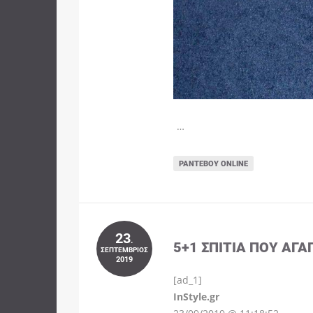
…
ΡΑΝΤΕΒΟΎ ONLINE
23
.
5+1 ΣΠΊΤΙΑ ΠΟΥ ΑΓΑ
ΣΕΠΤΈΜΒΡΙΟΣ
2019
[ad_1]
InStyle.gr