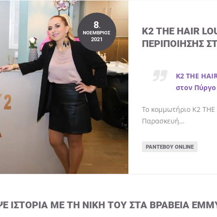
8
.
K2 THE HAIR L
ΝΟΈΜΒΡΙΟΣ
2021
ΠΕΡΙΠΟΊΗΣΗΣ Σ
K2 THE HAI
στον Πύργο
Το κομμωτήριο K2 THE 
Παρασκευή…
ΡΑΝΤΕΒΟΎ ONLINE
ΨΕ ΙΣΤΟΡΊΑ ΜΕ ΤΗ ΝΊΚΗ ΤΟΥ ΣΤΑ ΒΡΑΒΕΊΑ EMM