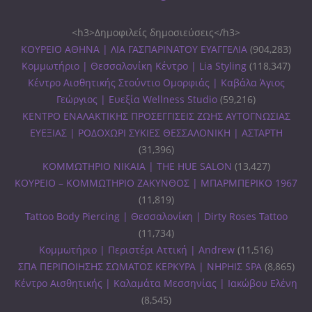
<h3>Δημοφιλείς δημοσιεύσεις</h3>
ΚΟΥΡΕΙΟ ΑΘΗΝΑ | ΛΙΑ ΓΑΣΠΑΡΙΝΑΤΟΥ ΕΥΑΓΓΕΛΙΑ
(904,283)
Κομμωτήριο | Θεσσαλονίκη Κέντρο | Lia Styling
(118,347)
Κέντρο Αισθητικής Στούντιο Ομορφιάς | Καβάλα Άγιος
Γεώργιος | Ευεξία Wellness Studio
(59,216)
ΚΕΝΤΡΟ ΕΝΑΛΑΚΤΙΚΗΣ ΠΡΟΣΕΓΓΙΣΕΙΣ ΖΩΗΣ ΑΥΤΟΓΝΩΣΙΑΣ
ΕΥΕΞΙΑΣ | ΡΟΔΟΧΩΡΙ ΣΥΚΙΕΣ ΘΕΣΣΑΛΟΝΙΚΗ | ΑΣΤΑΡΤΗ
(31,396)
ΚΟΜΜΩΤΗΡΙΟ ΝΙΚΑΙΑ | THE HUE SALON
(13,427)
ΚΟΥΡΕΙΟ – ΚΟΜΜΩΤΗΡΙΟ ΖΑΚΥΝΘΟΣ | ΜΠΑΡΜΠΕΡΙΚΟ 1967
(11,819)
Tattoo Body Piercing | Θεσσαλονίκη | Dirty Roses Tattoo
(11,734)
Κομμωτήριο | Περιστέρι Αττική | Andrew
(11,516)
ΣΠΑ ΠΕΡΙΠΟΙΗΣΗΣ ΣΩΜΑΤΟΣ ΚΕΡΚΥΡΑ | ΝΗΡΗΙΣ SPA
(8,865)
Κέντρο Αισθητικής | Καλαμάτα Μεσσηνίας | Ιακώβου Ελένη
(8,545)