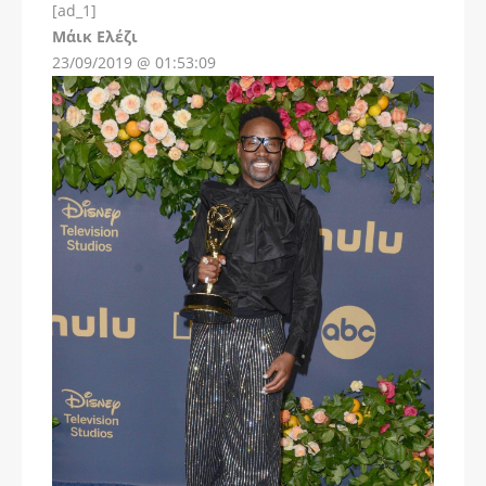
[ad_1]
Instagram
Μάικ Ελέζι
23/09/2019 @ 01:53:09