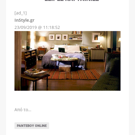
[ad_1]
InStyle.gr
23/09/2019 @ 11:18:52
Από το…
ΡΑΝΤΕΒΟΎ ONLINE