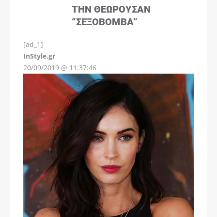
ΤΗΝ ΘΕΩΡΟΎΣΑΝ
“ΣΕΞΟΒΌΜΒΑ”
[ad_1]
InStyle.gr
20/09/2019 @ 11:37:46