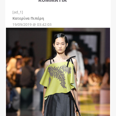
[ad_1]
Instagram
Kατερίνα Πιπέρη
19/09/2019 @ 03:42:03